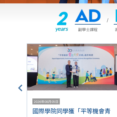
浸
NSO 2025-26
會
/
大
副學士課程
學
最
新
消
息
2026年08月05日
國際學院同學獲「平等機會青