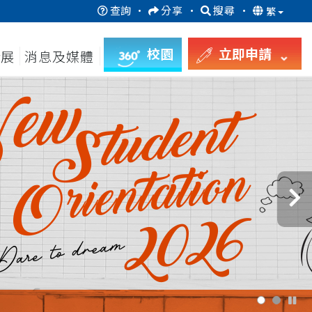
查詢
·
分享
·
搜尋
·
繁
校園
立即申請
發展
消息及媒體