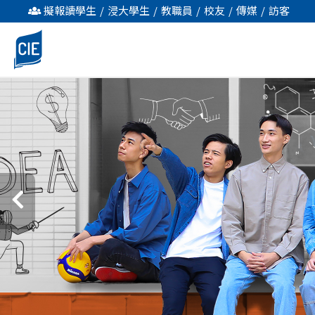
主
擬報讀學生
/
浸大學生
/
教職員
/
校友
/
傳媒
/
訪客
頁
-
國
際
學
院
-
香
港