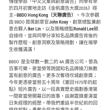
傳理學部「中文文案與創意廣告」同學有幸
於四月初實地走訪《金帆廣告大獎2026》得
主—
BBDO Hong Kong（天聯廣告）
。今次參觀
由 BBDO 首席創意官
John Koay
、創意總監兼創
意合夥人
Iker Lin
，以及策略總監
Ronald Lee
親
自接待，並與同學分享知名品牌廣告背後的
製作歷程、創意洞察及策略規劃，讓在場學
生收穫滿滿！
BBDO 是全球數一數二的 4A 廣告公司，曾為
百事可樂、麥當勞等跨國知名品牌操刀無數
富有創意的廣告，更多次奪得坎城創意獎；
今年更憑麥當勞五十周年《重回1975年的起
點》短片廣告，以一段真實歷史描劃香港第
一間麥當勞開幕日的故事，由謝霆鋒重演當
日朱經理的經歷，帶我們重返半世紀前的回
憶作起點，勇奪今屆金帆廣告大獎。