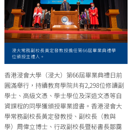
Education
-
Hong
Kong
Baptist
浸大常務副校長黃定發教授擔任第66屆畢業典禮學
位頒授主禮人。
University
香港浸會大學（浸大）第66屆畢業典禮日前
圓滿舉行，持續教育學院共有2,298位修讀副
學士、高級文憑、學士學位及深造文憑等自
資課程的同學獲頒授畢業證書。香港浸會大
學常務副校長黃定發教授、副校長（教與
學）周偉立博士、行政副校長暨秘書長鄒靄