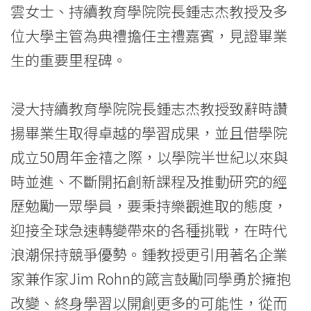
雲女士、持續教育學院院長鍾志杰教授及多
位大學主管為典禮擔任主禮嘉賓，見證畢業
生的重要里程碑。
浸大持續教育學院院長鍾志杰教授致辭時讚
揚畢業生取得卓越的學習成果，並且借學院
成立50周年金禧之際，以學院半世紀以來與
時並進、不斷開拓創新課程及推動研究的經
歷勉勵一眾學員，要秉持樂觀進取的態度，
迎接全球急速轉變帶來的各種挑戰，在時代
浪潮保持競爭優勢。鍾教授更引用著名企業
家兼作家Jim Rohn的箴言鼓勵同學勇於擁抱
改變、終身學習以開創更多的可能性，從而