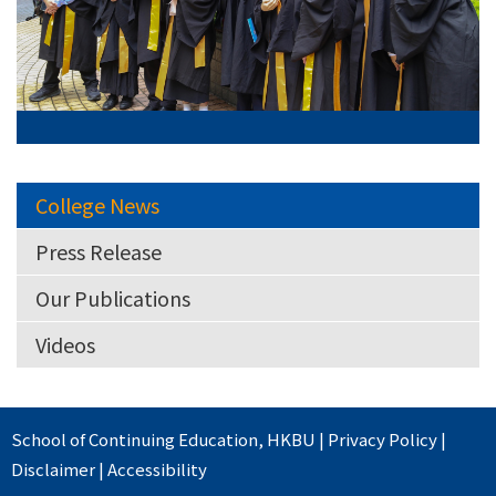
College News
Press Release
Our Publications
Videos
School of Continuing Education
,
HKBU
|
Privacy Policy
|
Disclaimer
|
Accessibility