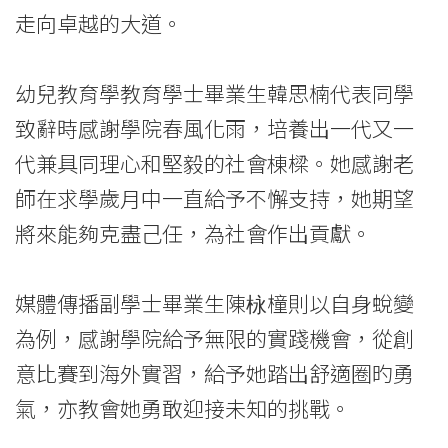
走向卓越的大道。
幼兒教育學教育學士畢業生韓思楠代表同學
致辭時感謝學院春風化雨，培養出一代又一
代兼具同理心和堅毅的社會棟樑。她感謝老
師在求學歲月中一直給予不懈支持，她期望
將來能夠克盡己任，為社會作出貢獻。
媒體傳播副學士畢業生陳栐橦則以自身蛻變
為例，感謝學院給予無限的實踐機會，從創
意比賽到海外實習，給予她踏出舒適圈旳勇
氣，亦教會她勇敢迎接未知的挑戰。