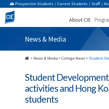
Student
Prospective Students
/
Current Students
/
Staff
/
Al
Development
About CIE
Progr
Centre
organises
News & Media
orientation
activities
>
News & Media
>
College News
>
Student Dev
and
Student Development 
Hong
activities and Hong Ko
Kong
students
cultural