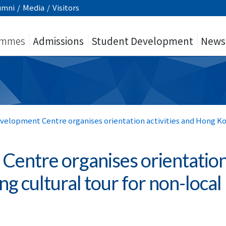
umni
/
Media
/
Visitors
ammes
Admissions
Student Development
News
elopment Centre organises orientation activities and Hong Kon
Centre organises orientatio
ng cultural tour for non-local