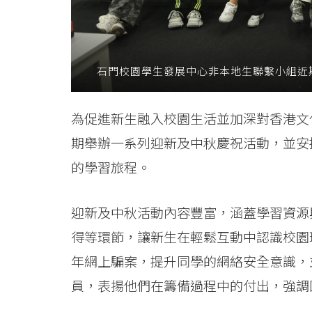
International
Education
-
石門校園學生發展中心非本地生聯繫小組近
Hong
為促進新生融入校園生活並加深對香港文
Kong
期舉辦一系列迎新及中秋慶祝活動，並安
Baptist
的學習旅程。
University
迎新及中秋活動內容豐富，涵蓋學習資源
得等環節，讓新生在輕鬆互動中認識校園
年網上騙案，提升同學的網絡安全意識，
員，表揚他們在籌備過程中的付出，強調