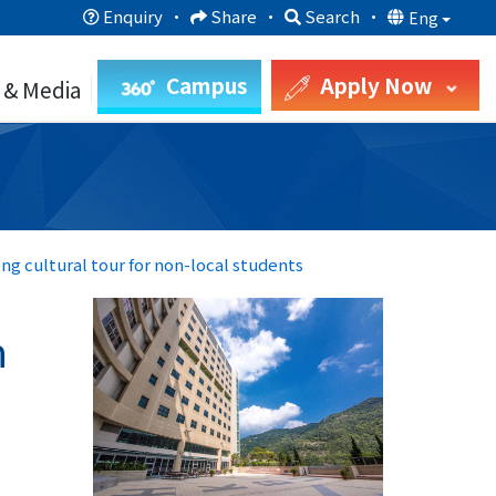
Enquiry
·
Share
·
Search
·
Eng
Campus
Apply Now
 & Media
g cultural tour for non-local students
n