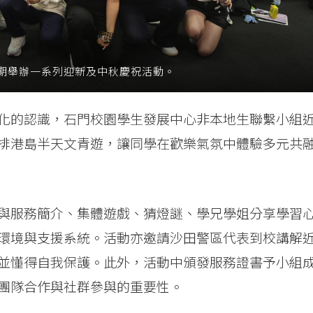
期舉辦一系列迎新及中秋慶祝活動。
化的認識，
石門校園學生發展中心非本地生聯繫小組
排港島半天文青遊，讓同學在歡樂氣氛中體驗多元共
與服務簡介、集體遊戲、猜燈謎、學兄學姐分享學習
環境與支援系統。活動亦邀請沙田警區代表到校講解
並懂得自我保護。此外，活動中頒發服務證書予小組
團隊合作與社群參與的重要性。