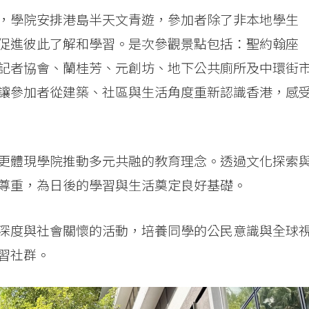
，學院安排港島半天文青遊，參加者除了非本地學生
促進彼此了解和學習。是次參觀景點包括：聖約翰座
記者協會、蘭桂芳、元創坊、地下公共廁所及中環街
讓參加者從建築、社區與生活角度重新認識香港，感
更體現學院推動多元共融的教育理念。透過文化探索
尊重，為日後的學習與生活奠定良好基礎。
深度與社會關懷的活動，培養同學的公民意識與全球
習社群。