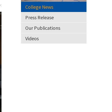
k
College News
Press Release
Our Publications
Videos