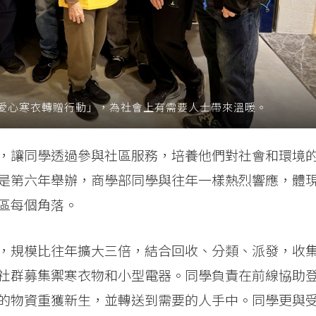
愛心寒衣轉贈行動」，為社會上有需要人士帶來溫暖。
，讓同學透過參與社區服務，培養他們對社會和環境
是第六年舉辦，商學部同學與往年一樣熱烈響應，體
區每個角落。
，規模比往年擴大三倍，結合回收、分類、派發，收
社群募集禦寒衣物和小型電器。同學負責在前線協助
的物資重獲新生，並轉送到需要的人手中。同學更與