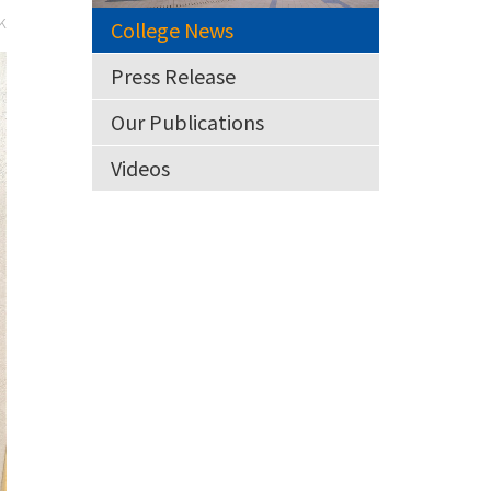
k
College News
Press Release
Our Publications
Videos