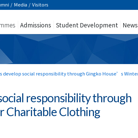
umni
/
Media
/
Visitors
ammes
Admissions
Student Development
News
s develop social responsibility through Gingko House’s Winter
ocial responsibility through
 Charitable Clothing