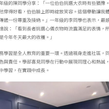
年級的陳同學分享：「一位伯伯挑選大衣時有些猶豫
他穿得好看，伯伯臉上即時綻放笑容。這個舉動讓我
傳遞一份尊重及接納。」一年級的李同學也表示，最
憶說：「看到長者挑選心儀衣物時流露滿足的表情，
是今年冬天最大的收穫。」
務學習是全人教育的重要一環。透過親身走進社區，
色與責任。學部喜見同學在行動中展現同理心和熱誠
中學習，在實踐中成長。