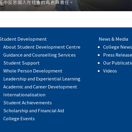
習中反思個人在社會的角色與責任。
Student Development
News & Media
About Student Development Centre
College News
Guidance and Counselling Services
Press Releas
Student Support
Our Publicati
Whole Person Development
Videos
Leadership and Experiential Learning
Academic and Career Development
Internationalisation
Student Achievements
Scholarship and Financial Aid
College Events