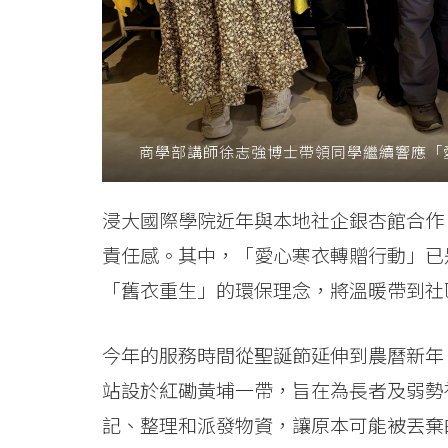
-
Hong
Kong
Baptist
商學部講師徐志強博士帶領同學繼續響應「
University
浸大國際學院近年與本地社企銀杏館合作
責任感。其中，「愛心寒衣轉贈行動」已
「舊衣重生」的環保理念，將溫暖帶到社
今年的服務時間從聖誕節延伸到農曆新年
站設於紅磡黃埔一帶，旨在為長者及弱勢
記、整理和派發物資，讓原本可能被丟棄