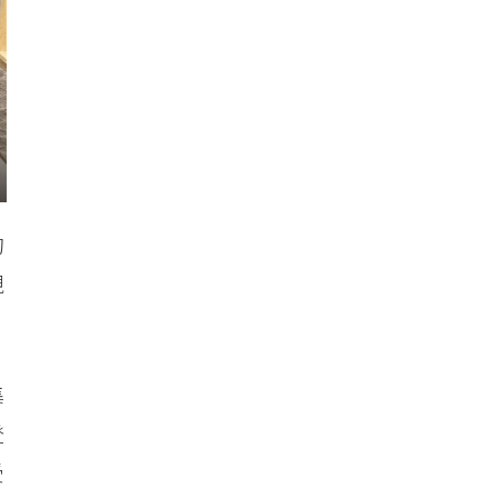
的
現
集
登
受