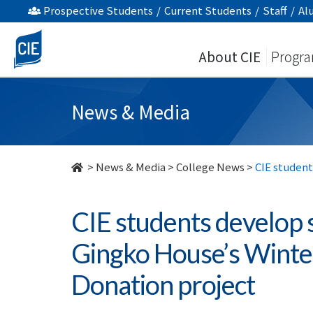
CIE
Prospective Students
/
Current Students
/
Staff
/
Al
students
About CIE
Progr
develop
social
News & Media
responsibility
through
>
News & Media
>
College News
>
CIE student
Gingko
CIE students develop s
House’s
Gingko House’s Winter
Winter
Donation project
Charitable