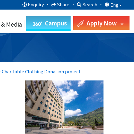
Enquiry
·
Share
·
Search
·
Eng
Campus
Apply Now
 & Media
 Charitable Clothing Donation project