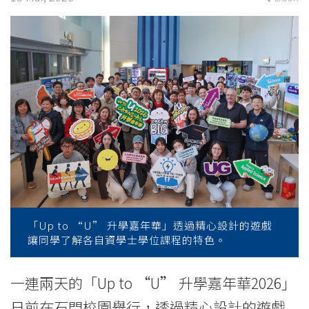
Day
featuring
Self-
funded
UG
Programmes
-
College
「Up to “U” 升學嘉年華」透過精心設計的遊戲
News
讓同學了解各自資學士學位課程的特色。
-
一連兩天的「Up to “U” 升學嘉年華2026」
College
日前在石門校園舉行，透過精心設計的遊戲