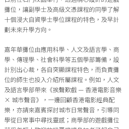
of
攤位，讓副學士及高級文憑課程的同學了解
International
十個浸大自資學士學位課程的特色，及早計
劃未來升學方向。
Education
-
嘉年華攤位由應用科學、人文及語言學、商
Hong
學、傳理學、社會科學等五個學部籌備，設
Kong
計別出心裁，各自突顯課程特色，而負責攤
位的師生也投入介紹所屬課程。例如，人文
Baptist
及語言學部帶來《挨聲歎戲 — 香港電影音樂
University
× 城市聲音》，一邊回顧香港電影經典配
樂，亦請來嘉賓探討城市日常聲音，引導同
學從日常事中尋找靈感；商學部的遊戲攤位