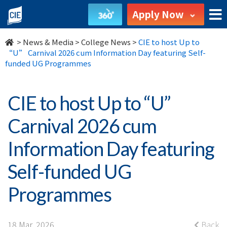
CIE
Apply Now
to
>
News & Media
>
College News
>
CIE to host Up to
host
“U” Carnival 2026 cum Information Day featuring Self-
funded UG Programmes
Up
to
CIE to host Up to “U”
“U”
Carnival 2026 cum
Carnival
Information Day featuring
2026
Self-funded UG
cum
Programmes
Information
18 Mar, 2026
Back