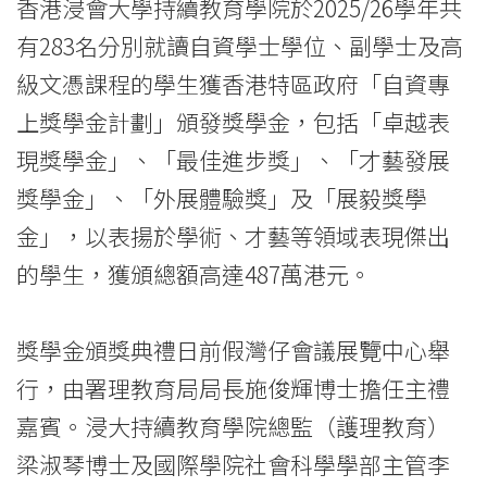
香港浸會大學持續教育學院於2025/26學年共
International
有283名分別就讀自資學士學位、副學士及高
Education
級文憑課程的學生獲香港特區政府「自資專
-
上獎學金計劃」頒發獎學金，包括「卓越表
現獎學金」、「最佳進步獎」、「才藝發展
Hong
獎學金」、「外展體驗獎」及「展毅獎學
Kong
金」，以表揚於學術、才藝等領域表現傑出
Baptist
的學生，獲頒總額高達487萬港元。
University
獎學金頒獎典禮日前假灣仔會議展覽中心舉
行，由署理教育局局長施俊輝博士擔任主禮
嘉賓。浸大持續教育學院總監（護理教育）
梁淑琴博士及國際學院社會科學學部主管李