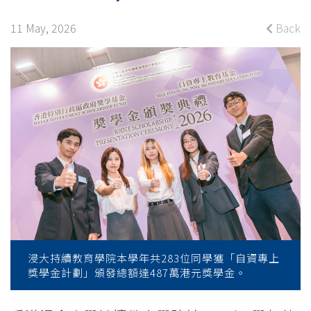
SPSS
Joint
11 May, 2026
Back
Scholarship
Presentation
Ceremony
-
College
News
-
浸大持續教育學院本學年共283位同學獲「自資專上
College
獎學金計劃」頒發總額達487萬港元獎學金。
of