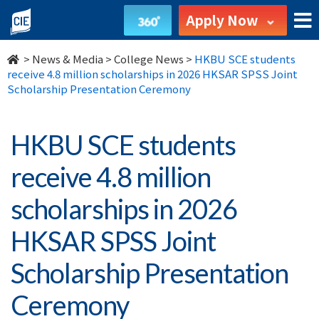
HKBU
Apply Now
SCE
>
News & Media
>
College News
>
HKBU SCE students
students
receive 4.8 million scholarships in 2026 HKSAR SPSS Joint
Scholarship Presentation Ceremony
receive
4.8
HKBU SCE students
million
receive 4.8 million
scholarships
scholarships in 2026
in
HKSAR SPSS Joint
2026
Scholarship Presentation
HKSAR
Ceremony