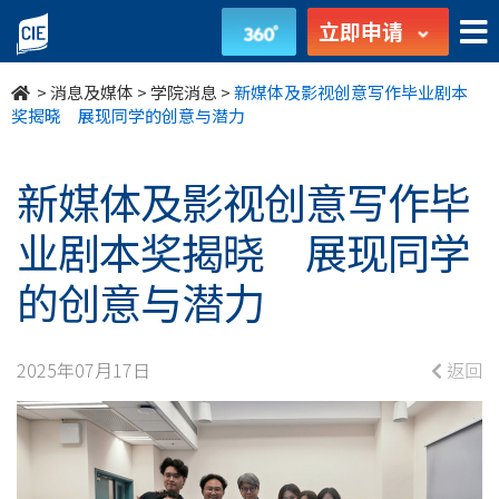
新
立即申请
媒
>
消息及媒体
>
学院消息
>
新媒体及影视创意写作毕业剧本
体
奖揭晓 展现同学的创意与潜力
及
新媒体及影视创意写作毕
影
业剧本奖揭晓 展现同学
视
的创意与潜力
创
意
2025年07月17日
返回
写
作