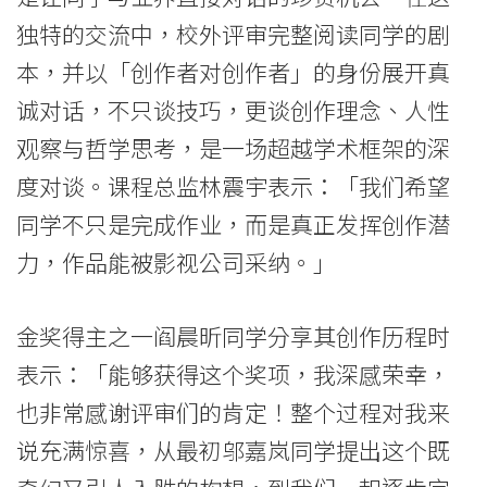
息
独特的交流中，校外评审完整阅读同学的剧
-
本，并以「创作者对创作者」的身份展开真
国
诚对话，不只谈技巧，更谈创作理念、人性
际
观察与哲学思考，是一场超越学术框架的深
度对谈。课程总监林震宇表示：「我们希望
学
同学不只是完成作业，而是真正发挥创作潜
院
力，作品能被影视公司采纳。」
-
香
金奖得主之一阎晨昕同学分享其创作历程时
表示：「能够获得这个奖项，我深感荣幸，
港
也非常感谢评审们的肯定！整个过程对我来
浸
说充满惊喜，从最初邬嘉岚同学提出这个既
会