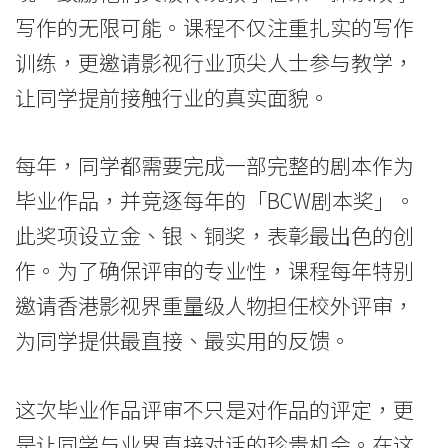
的
写作的无限可能。课程不仅注重扎实的写作
训练，更邀请影视行业顶尖人士参与教学，
创
让同学提前接触行业的真实面貌。
意
与
每年，同学都需要完成一部完整的剧本作为
潜
毕业作品，并竞逐每年的「BCW剧本奖」。
力
此奖项设立金、银、铜奖，表彰最出色的创
作。为了确保评审的专业性，课程每年特别
-
邀请香港影视界重量级人物担任校外评审，
学
为同学提供最直接、最实用的反馈。
院
消
这次毕业作品评审不只是对作品的评定，更
是让同学与业界直接对话的珍贵机会。在这