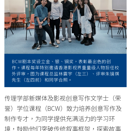
毕
业
剧
本
奖
揭
BCW剧本奖设立金、银、铜奖，表彰最出色的创
作。课程每年特别邀请香港影视界重量级人物担任校
晓
外评审，图为课程总监林震宇（左三）、评审朱镜祺
先生（左四前）和同学合照。
展
传理学部新媒体及影视创意写作文学士（荣
现
誉）学位课程（BCW）致力培养创意写作及
同
制作专才，为同学提供充满活力的学习环
学
境，鼓励他们突破传统叙事框架，探索故事