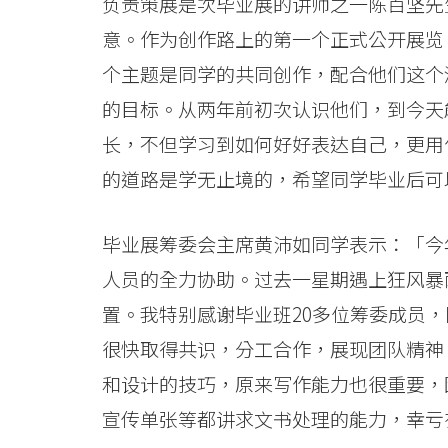
院
负责策展是次毕业展的讲师之一陈百坚先
意。作为创作路上的第一个正式公开展览
-
个主题是同学的共同创作，配合他们这个
香
的目标。从两年前初次认识他们，到今天
港
长，不但学习到如何好好表达自己，更用
浸
的道路是学无止境的，希望同学毕业后可
会
毕业展筹委会主席黄沛如同学表示：「今
大
人员的全力协助。过去一星期遇上狂风暴
学
置。我特别感谢毕业班20多位筹委成员
很快取得共识，分工合作，展现团队精神
和设计的技巧，原来写作能力也很重要，
宣传单张等都讲求文书处理的能力，幸亏