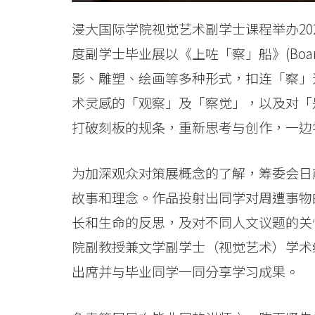
船》
浸大国际学院视觉艺术副学士课程举办20
-
度副学士毕业展以《上咗「察」船》(Boardi
学
影、雕塑、绘画等多种形式，扣连「察」
术灵感的「观察」及「察觉」，以及对「
院
打破刻板的规条，重新思考与创作，一边
消
息
为加深观众对策展概念的了解，筹委会日
-
故事和理念。作品投射出同学对周遭事物
长和生命的反思，及对不同人文议题的关
国
院副教授兼文学副学士（视觉艺术）学术
际
出席并与毕业同学一同分享学习成果。
学