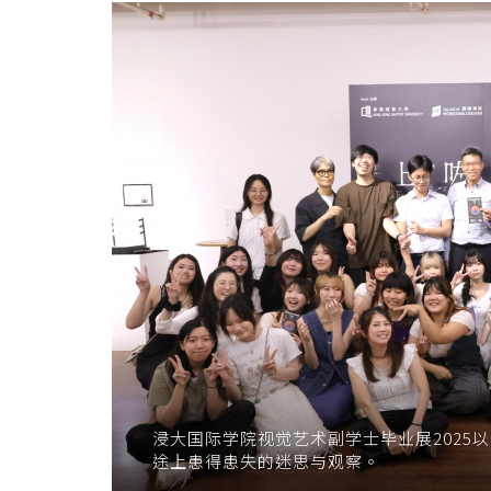
副
学
士
毕
业
展
2025
—
《上
咗
浸大国际学院视觉艺术副学士毕业展2025
「察」
途上患得患失的迷思与观察。