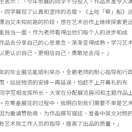
生表示：「今年参展的同学十分投入，作品水准令人
，同学展现了认真和坚持的态度。《上咗「察」船》
漂泊又未知前路的阶段，想在艺术创作上继续探索更
能独当一面，作为老师看得出他们每个人的进步和成
作品去分享自己的心思意念，渐渐变得成熟。学习艺
以更认识自己，更相信自己，勇敢地去闯。 」
年的毕业展览能顺利举办，全赖老师的耐心指导和行
雨，运送物资的安排一再延误，怕赶不上开幕礼的布
，同学互相发挥所长，大家在分配展览房间和主题作品
。在筹备展览的过程中，我明白到我们需要不单是艺
因为邀请赞助商、为作品撰写描述、准备中英文对照
有艺术院工作人员的指导，提高了出品的质量。」