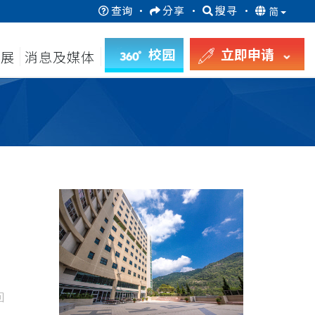
查询
·
分享
·
搜寻
·
简
校园
立即申请
发展
消息及媒体
回