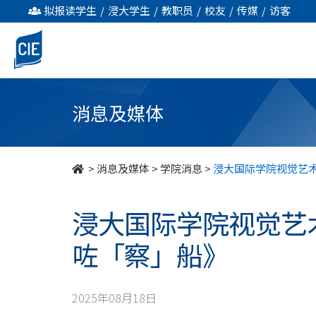
浸
拟报读学生
/
浸大学生
/
教职员
/
校友
/
传媒
/
访客
大
国
际
消息及媒体
学
院
>
消息及媒体
>
学院消息
>
浸大国际学院视觉艺术
视
浸大国际学院视觉艺术
觉
咗「察」船》
艺
术
2025年08月18日