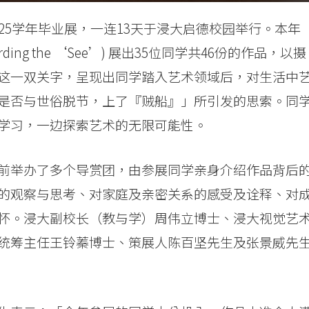
25学年毕业展，一连13天于浸大启德校园举行。本年
ng the ‘See’) 展出35位同学共46份的作品，以摄
这一双关字，呈现出同学踏入艺术领域后，对生活中
是否与世俗脱节，上了『贼船』」所引发的思索。同
学习，一边探索艺术的无限可能性。
前举办了多个导赏团，由参展同学亲身介绍作品背后
的观察与思考、对家庭及亲密关系的感受及诠释、对
怀。浸大副校长（教与学）周伟立博士、浸大视觉艺
统筹主任王铃蓁博士、策展人陈百坚先生及张景威先