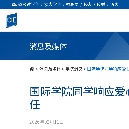
国
拟报读学生
/
浸大学生
/
教职员
/
校友
/
传媒
/
访客
际
学
院
消息及媒体
同
学
>
消息及媒体
>
学院消息
>
国际学院同学响应爱
响
国际学院同学响应爱
应
任
爱
心
2026年02月11日