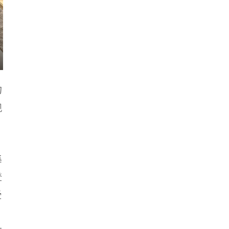
的
现
集
登
受
。