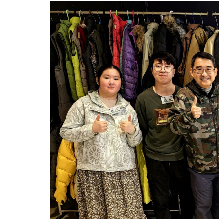
寒
衣
转
赠
计
划
实
践
社
会
责