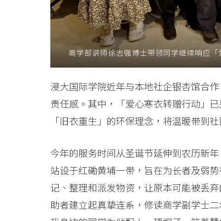
任
-
学
商学部讲师徐志强博士带领同学继续响应「
院
浸大国际学院近年与本地社企银杏馆合作
消
责任感。其中，「爱心寒衣转赠行动」已
息
「旧衣重生」的环保理念，将温暖带到社
-
今年的服务时间从圣诞节延伸到农历新年
国
站设于红磡黄埔一带，旨在为长者及弱势
际
记、整理和派发物资，让原本可能被丢弃
学
助者建立起真挚连系，修读商学副学士二