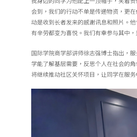
院
我身边的同学为他配上一顶帽子，笑着赞
会到，我们的行动不单是传递物资，更在
-
动是收到长者发来的感谢讯息和照片。他
香
有辛劳都变为喜悦。我们有幸参与其中，
港
国际学院商学部讲师徐志强博士指出，服
浸
学能了解基层需要，反思个人在社会的角
会
将继续推动社区关怀项目，让同学在服务
大
学