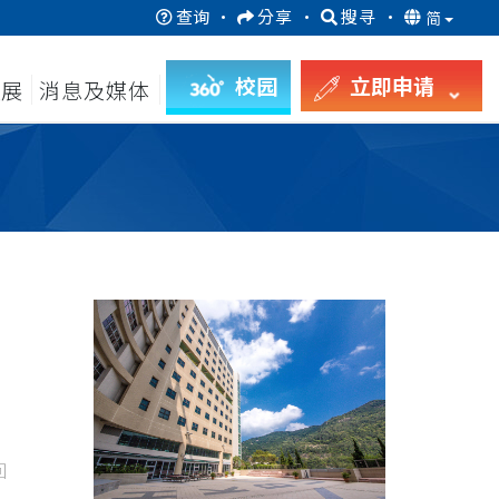
查询
·
分享
·
搜寻
·
简
校园
立即申请
发展
消息及媒体
回