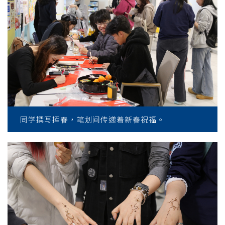
同学撰写挥春，笔划间传递着新春祝福。