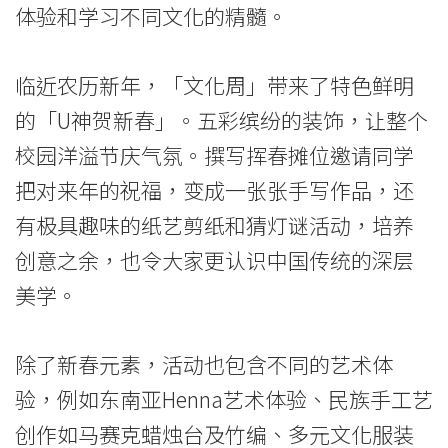
体验和学习不同文化的精髓。
学
院
临近农历新年，「文化周」带来了特色鲜明
-
的「U神贺新春」。五彩缤纷的装饰，让整个
香
校园洋溢节庆气氛。撰写挥春摊位邀请同学
把对来年的祝福，变成一张张手写作品，还
港
有极具趣味的纸艺剪纸和猜灯谜活动，培养
浸
创意之余，也令大家更认识中国传统的深层
会
美学。
大
除了新春元素，活动也包含不同的艺术体
学
验，例如东南亚Henna艺术体验、民族手工艺
创作如马赛克蜡烛台及竹编、多元文化服装