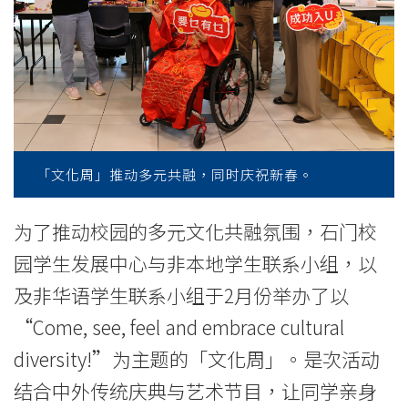
元
共
融
-
学
「文化周」推动多元共融，同时庆祝新春。
院
消
为了推动校园的多元文化共融氛围，
石门校
园学生发展中心与非本地学生联系小组，以
息
及非华语学生联系小组于2月份举办了以
-
“Come, see, feel and embrace cultural
国
diversity!”为主题的「文化周」。是次活动
际
结合中外传统庆典与艺术节目，让同学亲身