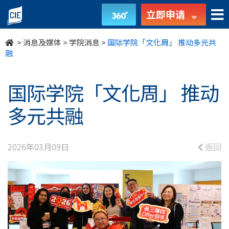
国
立即申请
际
>
消息及媒体
>
学院消息
>
国际学院「文化周」 推动多元共
学
融
院
国际学院「文化周」 推动
「文
多元共融
化
周」
2026年03月09日
返回
推
动
多