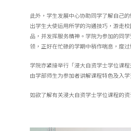
-
学
此外，学生发展中心协助同学了解自己的
院
出学生大使运用所学的沟通技巧，游走校
品，并发挥服务精神。学院为参加的同学
消
领，正好在忙碌的学期中稍作喘息，度过
息
-
学院亦紧接举行「浸大自资学士学位课程
由学部师生为参加者讲解课程特色及入学
国
际
如欲了解有关浸大自资学士学位课程的资
学
院
-