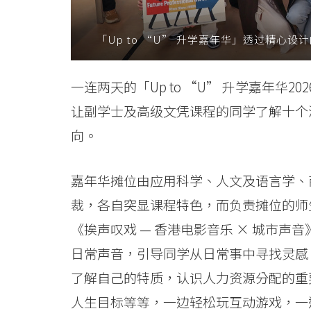
介
「Up to “U” 升学嘉年华」透过精心
绍
自
一连两天的「Up to “U” 升学嘉年华
资
让副学士及高级文凭课程的同学了解十个
学
向。
士
嘉年华摊位由应用科学、人文及语言学、
学
裁，各自突显课程特色，而负责摊位的师
位
《挨声叹戏 — 香港电影音乐 × 城市
课
日常声音，引导同学从日常事中寻找灵感
了解自己的特质，认识人力资源分配的重
程
人生目标等等，一边轻松玩互动游戏，一