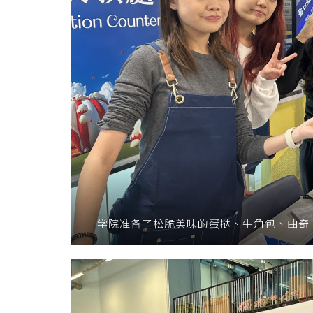
学院准备了松脆美味的蛋挞、牛角包、曲奇