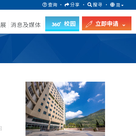
查询
·
分享
·
搜寻
·
简
校园
立即申请
发展
消息及媒体
回