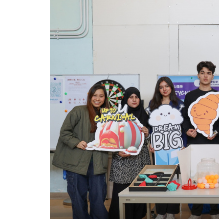
香
港
浸
会
大
学