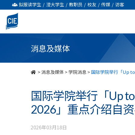
国
拟报读学生
/
浸大学生
/
教职员
/
校友
/
传媒
/
访客
际
学
院
消息及媒体
举
行
>
消息及媒体
>
学院消息
>
国际学院举行「Up t
「Up
国际学院举行「Up to
to
2026」重点介绍自
“U”
升
2026年03月18日