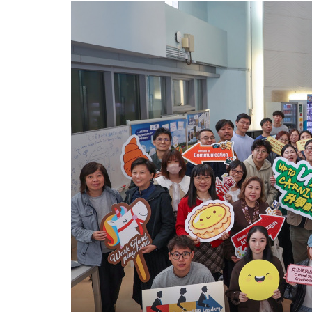
学
嘉
年
华
暨
资
讯
日
2026」
重
点