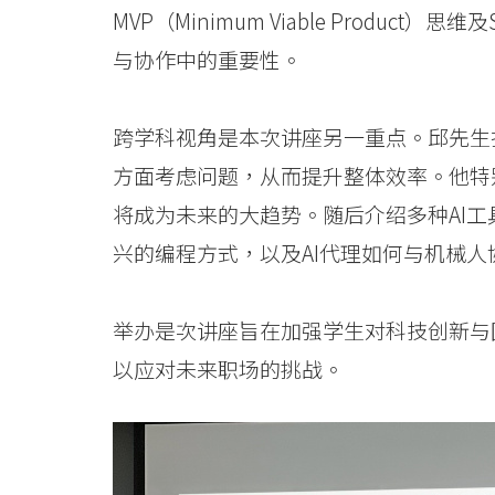
消
MVP（Minimum Viable Produ
息
与协作中的重要性。
-
跨学科视角是本次讲座另一重点。邱先生
国
方面考虑问题，从而提升整体效率。他特
际
将成为未来的大趋势。随后介绍多种AI工具及
学
兴的编程方式，以及AI代理如何与机械
院
举办是次讲座旨在加强学生对科技创新与
-
以应对未来职场的挑战。
香
港
浸