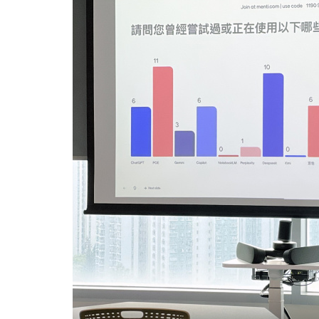
会
大
学