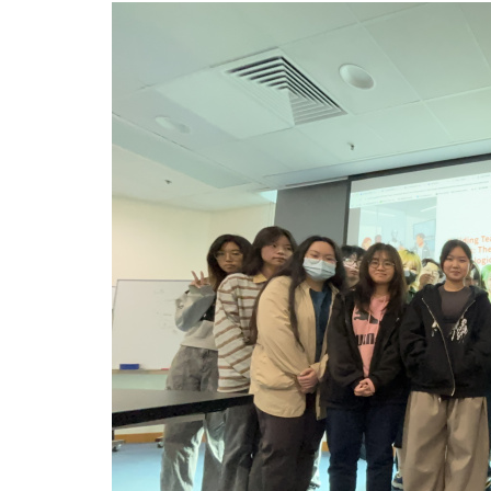
课
程
邀
请
业
界
专
家
探
讨
人