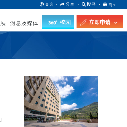
查询
·
分享
·
搜寻
·
简
校园
立即申请
发展
消息及媒体
回