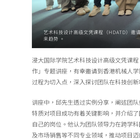
机
协
作
艺术科技设计高级文凭课程（HDATD）
来趋势 。
未
来
浸大国际学院艺术科技设计高级文凭课程（
作」专题讲座，有幸邀请到香港机械人学
趋
过程为切入点，深入探讨团队在科技创新
势
-
讲座中，邱先生透过实例分享，阐述团队
特质对项目成功有着关键影响，并介绍了
学
自己的岗位。他认为团队领导力在跨学科
院
及市场销售等不同专业领域，推动项目迈