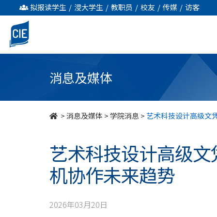
艺
拟报读学生
/
浸大学生
/
教职员
/
校友
/
传媒
/
访客
术
科
技
消息及媒体
设
计
>
消息及媒体
>
学院消息
>
艺术科技设计高级文
高
艺术科技设计高级文
级
机协作未来趋势
文
凭
2026年03月20日