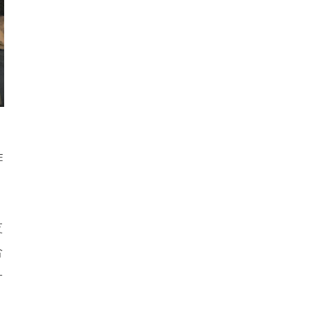
作
友
合
计