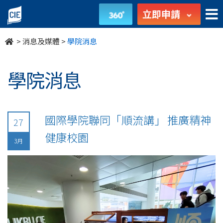
undefined
立即申請
>
消息及媒體
>
學院消息
學院消息
國際學院聯同「順流講」 推廣精神
27
健康校園
3月