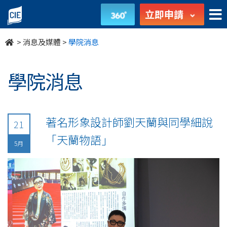
undefined
立即申請
>
消息及媒體
>
學院消息
學院消息
著名形象設計師劉天蘭與同學細說
21
「天蘭物語」
5月