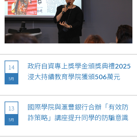
政府自資專上獎學金頒獎典禮2025
14
浸大持續教育學院獲頒506萬元
5月
國際學院與滙豐銀行合辦「有效防
13
詐策略」講座提升同學的防騙意識
5月