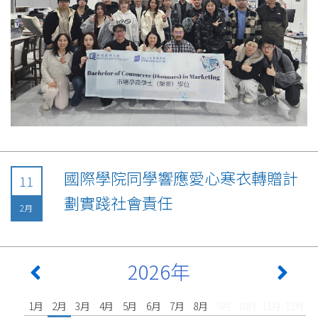
國際學院同學響應愛心寒衣轉贈計
11
劃實踐社會責任
2月
2026年
1月
2月
3月
4月
5月
6月
7月
8月
9月
10月
11月
12月