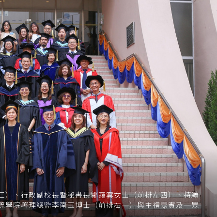
三）、行政副校長暨秘書長鄒靄雲女士（前排左四）、持續
際學院署理總監李南玉博士（前排右一）與主禮嘉賓及一眾