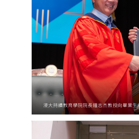
港
浸
會
大
學
浸大持續教育學院院長鍾志杰教授向畢業生