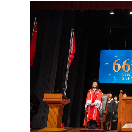
業
典
禮
近
2,300
名
持
續
教
育
學