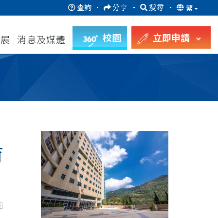
查詢
·
分享
·
搜尋
·
繁
校園
立即申請
發展
消息及媒體
育
回