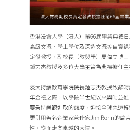
院
浸大常務副校長黃定發教授擔任第66屆畢
畢
業
香港浸會大學（浸大）第66屆畢業典禮日
生
高級文憑、學士學位及深造文憑等自資課
獲
定發教授、副校長（教與學）周偉立博士
鍾志杰教授及多位大學主管為典禮擔任主
頒
授
浸大持續教育學院院長鍾志杰教授致辭時
學
年金禧之際，以學院半世紀以來與時並進
銜
要秉持樂觀進取的態度，迎接全球急速轉
更引用著名企業家兼作家Jim Rohn
-
性，從而走向卓越的大道。