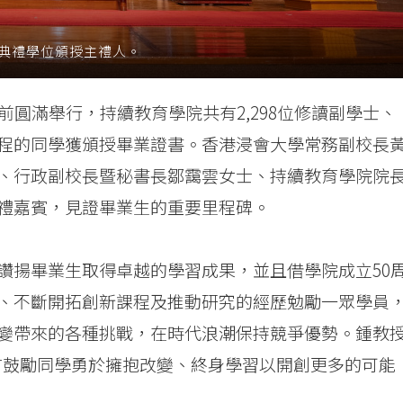
業典禮學位頒授主禮人。
前圓滿舉行，持續教育學院共有2,298位修讀副學士、
程的同學獲頒授畢業證書。香港浸會大學常務副校長
、行政副校長暨秘書長鄒靄雲女士、持續教育學院院
禮嘉賓，見證畢業生的重要里程碑。
讚揚畢業生取得卓越的學習成果，並且借學院成立50
、不斷開拓創新課程及推動研究的經歷勉勵一眾學員
變帶來的各種挑戰，在時代浪潮保持競爭優勢。鍾教
的箴言鼓勵同學勇於擁抱改變、終身學習以開創更多的可能