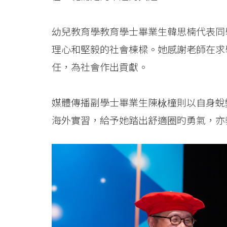
學
院
幼兒教育學教育學士畢業生韓思楠代表同
消
理心和堅毅的社會棟樑。她感謝老師在求
息
任，為社會作出貢獻。
-
媒體傳播副學士畢業生陳栐橦則以自身蛻
國
海外實習，給予她踏出舒適圈旳勇氣，亦
際
學
院
-
香