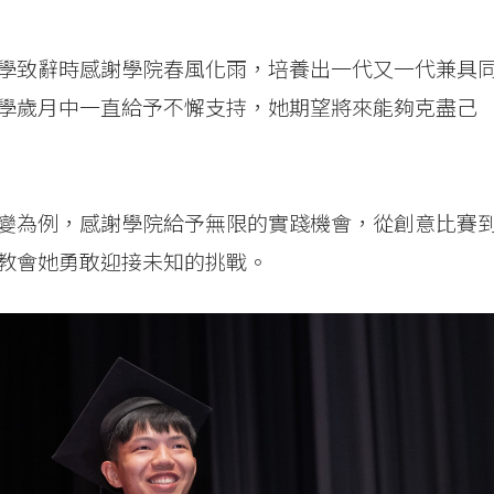
學致辭時感謝學院春風化雨，培養出一代又一代兼具
學歲月中一直給予不懈支持，她期望將來能夠克盡己
變為例，感謝學院給予無限的實踐機會，從創意比賽
教會她勇敢迎接未知的挑戰。