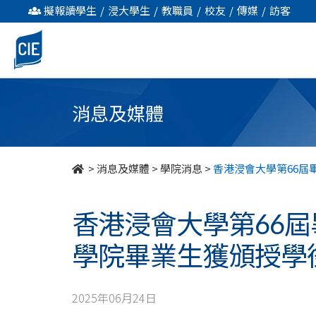
香
擬報讀學生
/
浸大學生
/
教職員
/
校友
/
傳媒
/
訪客
港
浸
會
消息及媒體
大
學
>
消息及媒體
>
學院消息
>
香港浸會大學第66屆
第
香港浸會大學第66屆
66
學院畢業生獲頒授學
屆
畢
2025年06月24日