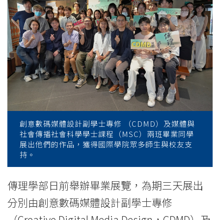
展
覽
展
現
創
意
設
創意數碼媒體設計副學士專修 （CDMD）及媒體與
社會傳播社會科學學士課程（MSC）兩班畢業同學
計
展出他們的作品，獲得國際學院眾多師生與校友支
持。
和
傳理學部日前舉辦畢業展覽，為期三天展出
多
分別由創意數碼媒體設計副學士專修
媒
（Creative Digital Media Design，CDMD）及