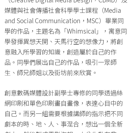
體
媒體與社會傳播社會科學學士課程（Media
技
and Social Communication，MSC）畢業同
學的作品，主題名為「Whimsical」，寓意同
能
學發揮異想天開、天馬行空的想像力，將創
-
意融入所學習的知識，創造屬於自己的作
學
品。同學們展出自己的作品，吸引一眾師
院
生、師兄師姐以及街坊前來欣賞。
消
創意數碼媒體設計副學士專修的同學透過絲
息
網印刷和單色印刷畫自畫像，表達心目中的
-
自己。而另一組需要根據講師的指示把不同
國
劇本的時、地、人、事混合，想出一個全新