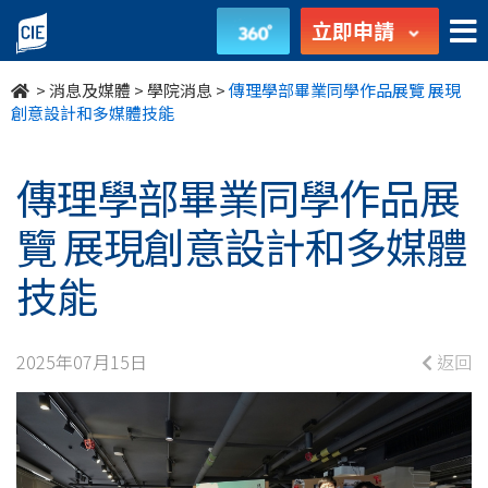
傳
立即申請
理
>
消息及媒體
>
學院消息
>
傳理學部畢業同學作品展覽 展現
學
創意設計和多媒體技能
部
傳理學部畢業同學作品展
畢
覽 展現創意設計和多媒體
業
技能
同
學
2025年07月15日
返回
作
品