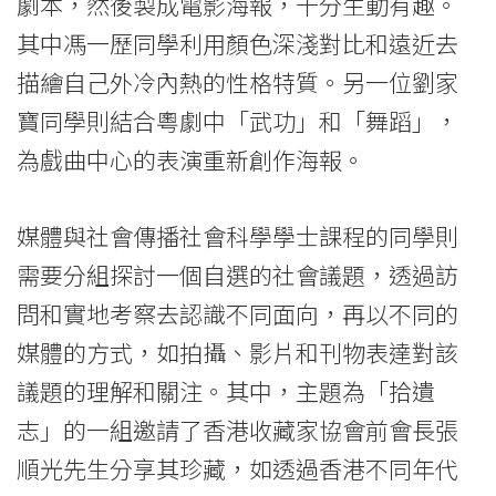
際
劇本，然後製成電影海報，十分生動有趣。
其中馮一歷同學利用顏色深淺對比和遠近去
學
描繪自己外冷內熱的性格特質。另一位劉家
院
寶同學則結合粵劇中「武功」和「舞蹈」，
-
為戲曲中心的表演重新創作海報。
香
媒體與社會傳播社會科學學士課程的同學則
港
需要分組探討一個自選的社會議題，透過訪
浸
問和實地考察去認識不同面向，再以不同的
會
媒體的方式，如拍攝、影片和刊物表達對該
大
議題的理解和關注。其中，主題為「拾遺
志」的一組邀請了香港收藏家協會前會長張
學
順光先生分享其珍藏，如透過香港不同年代