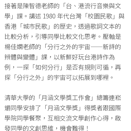
浸
接著是陳智德老師的「台、港流行音樂與文
會
學」課。講述 1980 年代台灣「校園民歌」與
大
香港「城市民歌」的歷史，透過歌詞文本的
比較分析，引導同學比較文化思考。壓軸是
學
楊佳嫻老師的「分行之外的宇宙——新詩的
辨體與變體」課，以新鮮好玩台港詩作為
例，一探「如何分行」是否有規則可循，再
探「分行之外」的宇宙可以拓展到哪裡。
清華大學的「月涵文學獎工作會」總籌連崧
爝同學安排了「月涵文學獎」得獎者跟國際
學院同學餐聚，互相交流文學創作心得，啟
發同學的文創思維，機會難得！