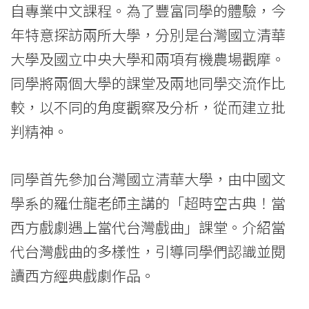
自專業中文課程。為了豐富同學的體驗，今
消
年特意探訪兩所大學，分別是台灣國立清華
息
大學及國立中央大學和兩項有機農場觀摩。
-
同學將兩個大學的課堂及兩地同學交流作比
國
較，以不同的角度觀察及分析，從而建立批
判精神。
際
學
同學首先參加台灣國立清華大學，由中國文
院
學系的羅仕龍老師主講的「超時空古典！當
-
西方戲劇遇上當代台灣戲曲」課堂。介紹當
代台灣戲曲的多樣性，引導同學們認識並閱
香
讀西方經典戲劇作品。
港