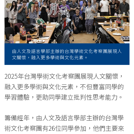
合
文
創
與
在
由人文及語言學部主辦的台灣學術文化考察團展現人
文關懷，融入更多學術與文化元素。
地
文
2025年台灣學術文化考察團展現人文關懷，
融入更多學術與文化元素，不但豐富同學的
化
學習體驗，更助同學建立批判性思考能力。
-
學
籌備經年，由人文及語言學部主辦的台灣學
院
術文化考察團有26位同學參加，他們主要來