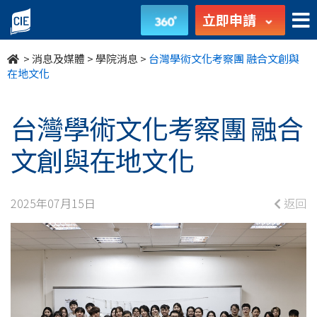
台
立即申請
灣
>
消息及媒體
>
學院消息
>
台灣學術文化考察團 融合文創與
學
在地文化
術
台灣學術文化考察團 融合
文
文創與在地文化
化
考
2025年07月15日
返回
察
團
融