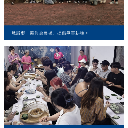
峨眉鄉「無負擔農場」提倡無害耕種。