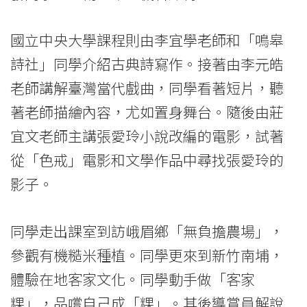
國立中央大學課程則由李宜學老師和「鳴皋
詩社」同學介紹古典詩寫作。接著由李元皓
老師講解臺灣當代戲曲，同學看著短片，聽
著老師描繪內容，尤如置身舞台。隨後由莊
宜文老師主講張愛玲小說改編的電影，試著
從「色戒」電影和文學作品中尋找張愛玲的
影子。
同學走出課室到訪峨眉鄉「無負擔農場」，
參觀有機糙米種植。同學更來到新竹南埔，
體驗在地客家文化。同學動手做「客家
粿」，品嚐自己成「粿」。其後導賞員解說