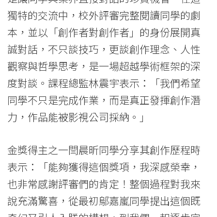
息
獨特的交流中，校外評審完整閱讀同學的劇
-
本，並以「創作者對創作者」的身份展開真
國
誠對話，不只談技巧，更談創作理念、人性
際
觀察與哲學思考，是一場超越學術框架的深
度對談。課程總監林震宇表示：「我們希望
學
同學不只是完成作業，而是真正發揮創作潛
院
力，作品能被影視公司採納。」
-
香
金獎得主之一閆晨昕同學分享其創作歷程時
表示：「能夠獲得這個獎項，我深感榮幸，
港
也非常感謝評審們的肯定！整個過程對我來
浸
說充滿驚喜，從最初鄔嘉嵐同學提出這個既
會