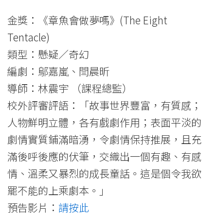
金獎：《章魚會做夢嗎》(The Eight
Tentacle)
類型：懸疑／奇幻
編劇：鄔嘉嵐、閆晨昕
導師：林震宇 （課程總監）
校外評審評語：「故事世界豐富，有質感；
人物鮮明立體，各有戲劇作用；表面平淡的
劇情實質鋪滿暗湧，令劇情保持推展，且充
滿後呼後應的伏筆，交織出一個有趣、有感
情、溫柔又暴烈的成長童話。這是個令我欲
罷不能的上乘劇本。」
預告影片：
請按此