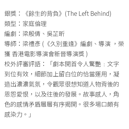
銀獎：《餘生的背負》(The Left Behind)
類型：家庭倫理
編劇：梁殷倩、吳芷昕
導師：梁禮彥 (《久別重逢》編劇、導演 ，榮
獲 香港電影導演會新晉導演獎 )
校外評審評語：「劇本開首令人驚艷﹕文字
到位有效，細節加上留白位的恰當運用，凝
造出濃濃氣氛，令觀眾很想知道人物背後的
恩怨愛恨，以及往後的發展。故事感人，角
色的感情矛盾層層有序揭開。很多場口頗有
感染力。」