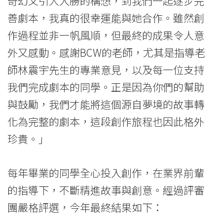
奇幻又引人入勝的構想，到我們一起逐步完
大
善劇本，我真的很幸運能與她合作。雖然創
學
作過程並非一帆風順，但最終的成果令人意
外又感動。感謝BCW的老師，尤其是指導老
師林震宇先生的專業意見，以及每一位支持
我們完成劇本的同學。正是因為你們的幫助
與鼓勵，我們才能將這個源自夢境的故事轉
化為完整的劇本，這段創作旅程也因此格外
珍貴。」
每年畢業的同學全心投入創作，在業界前輩
的指導下，不斷精進故事與創意。經過評審
團嚴格評選，今年最終結果如下：