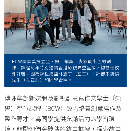
畢
業
劇
本
獎
揭
BCW劇本獎設立金、銀、銅獎，表彰最出色的創
作。課程每年特別邀請香港影視界重量級人物擔任校
曉
外評審，圖為課程總監林震宇（左三）、評審朱鏡祺
先生（左四前）和同學合照。
展
傳理學部新媒體及影視創意寫作文學士（榮
現
譽）學位課程（BCW）致力培養創意寫作及
同
製作專才，為同學提供充滿活力的學習環
學
境，鼓勵他們突破傳統敘事框架，探索故事