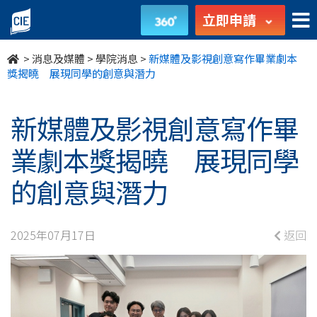
新
立即申請
媒
>
消息及媒體
>
學院消息
>
新媒體及影視創意寫作畢業劇本
體
獎揭曉 展現同學的創意與潛力
及
新媒體及影視創意寫作畢
影
業劇本獎揭曉 展現同學
視
的創意與潛力
創
意
2025年07月17日
返回
寫
作