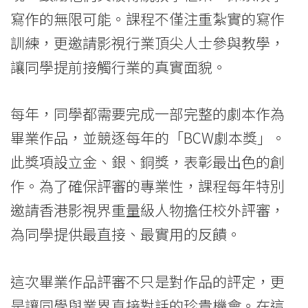
的
寫作的無限可能。課程不僅注重紮實的寫作
訓練，更邀請影視行業頂尖人士參與教學，
創
讓同學提前接觸行業的真實面貌。
意
與
每年，同學都需要完成一部完整的劇本作為
潛
畢業作品，並競逐每年的「BCW劇本獎」。
力
此獎項設立金、銀、銅獎，表彰最出色的創
作。為了確保評審的專業性，課程每年特別
-
邀請香港影視界重量級人物擔任校外評審，
學
為同學提供最直接、最實用的反饋。
院
消
這次畢業作品評審不只是對作品的評定，更
是讓同學與業界直接對話的珍貴機會。在這