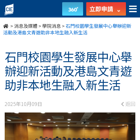
石
立即申請
門
>
消息及媒體
>
學院消息
>
石門校園學生發展中心舉辦迎新
校
活動及港島文青遊助非本地生融入新生活
園
石門校園學生發展中心舉
學
辦迎新活動及港島文青遊
生
助非本地生融入新生活
發
展
2025年10月09日
返回
中
心