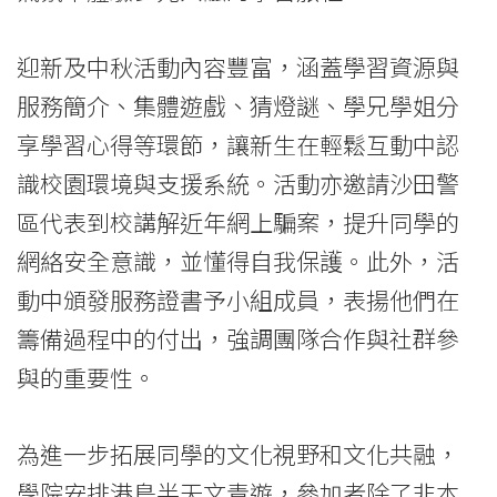
遊
迎新及中秋活動內容豐富，涵蓋學習資源與
助
服務簡介、集體遊戲、猜燈謎、學兄學姐分
非
享學習心得等環節，讓新生在輕鬆互動中認
本
識校園環境與支援系統。活動亦邀請沙田警
地
區代表到校講解近年網上騙案，提升同學的
生
網絡安全意識，並懂得自我保護。此外，活
動中頒發服務證書予小組成員，表揚他們在
融
籌備過程中的付出，強調團隊合作與社群參
入
與的重要性。
新
生
為進一步拓展同學的文化視野和文化共融，
學院安排港島半天文青遊，參加者除了非本