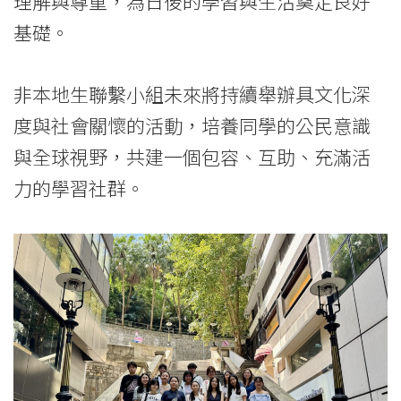
理解與尊重，為日後的學習與生活奠定良好
-
基礎。
香
非本地生聯繫小組未來將持續舉辦具文化深
港
度與社會關懷的活動，培養同學的公民意識
浸
與全球視野，共建一個包容、互助、充滿活
會
力的學習社群。
大
學