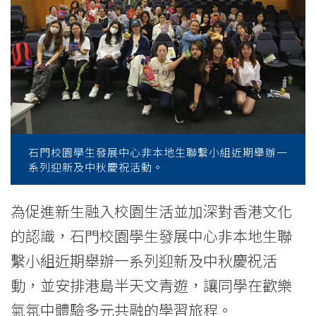
舉
辦
迎
新
活
動
石門校園學生發展中心非本地生聯繫小組近期舉辦一
系列迎新及中秋慶祝活動。
及
港
為促進新生融入校園生活並加深對香港文化
的認識，石門校園學生發展中心非本地生聯
島
繫小組近期舉辦一系列迎新及中秋慶祝活
文
動，並安排港島半天文青遊，讓同學在歡樂
青
氣氛中體驗多元共融的學習旅程。