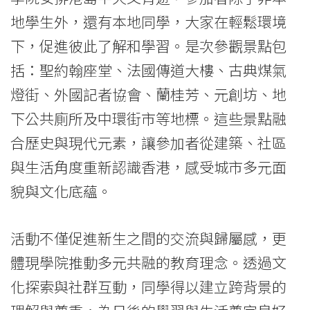
活
地學生外，還有本地同學，大家在輕鬆環境
-
下，促進彼此了解和學習。是次參觀景點包
學
括：聖約翰座堂、法國傳道大樓、古典煤氣
院
燈街、外國記者協會、蘭桂芳、元創坊、地
下公共廁所及中環街市等地標。這些景點融
消
合歷史與現代元素，讓參加者從建築、社區
息
與生活角度重新認識香港，感受城市多元面
-
貌與文化底蘊。
國
活動不僅促進新生之間的交流與歸屬感，更
際
體現學院推動多元共融的教育理念。透過文
學
化探索與社群互動，同學得以建立跨背景的
院