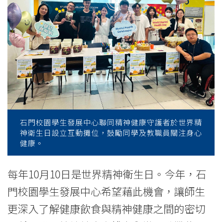
推
廣
「世
界
精
神
石門校園學生發展中心聯同精神健康守護者於世界精
衛
神衛生日設立互動攤位，鼓勵同學及教職員關注身心
健康。
生
日」
每年10月10日是世界精神衛生日。今年，石
-
門校園學生發展中心希望藉此機會，讓師生
更深入了解健康飲食與精神健康之間的密切
學