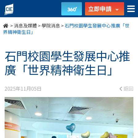
石
立即申請
門
>
消息及媒體
>
學院消息
>
石門校園學生發展中心推廣「世
校
界精神衛生日」
園
石門校園學生發展中心推
學
廣「世界精神衛生日」
生
發
2025年11月05日
返回
展
中
心