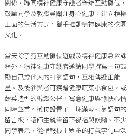
關係，聯同精神健康守護者舉辦互動攤位，
院
鼓勵同學及教職員關注身心健康，建立積極
消
正面的生活方式，攜手推動精神健康的校園
息
文化。
-
當天除了有互動攤位遊戲及精神健康急救課
國
程外，精神健康守護者邀請同學撰寫一句鼓
際
勵自己或他人的打氣語句，互相傳遞正能
學
量。及後參與者可獲贈健康蔬菜小食包，或
院
蔬菜造型的編織公仔，寓意健康與愉快心情
同時並重。攤位設置了一塊滿載打氣語句的
-
留言板，讓師生親筆留下祝福與鼓勵。不少
香
同學表示，從壁報板上眾多的打氣字句中深