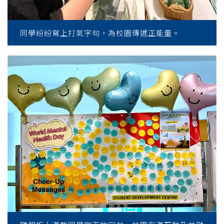
同學紛紛寫上打氣字句，為校園傳遞正能量。