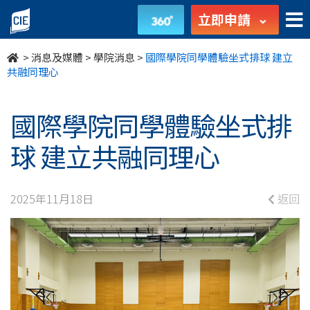
國
立即申請
際
>
消息及媒體
>
學院消息
>
國際學院同學體驗坐式排球 建立
學
共融同理心
院
國際學院同學體驗坐式排
同
球 建立共融同理心
學
體
2025年11月18日
返回
驗
坐
式