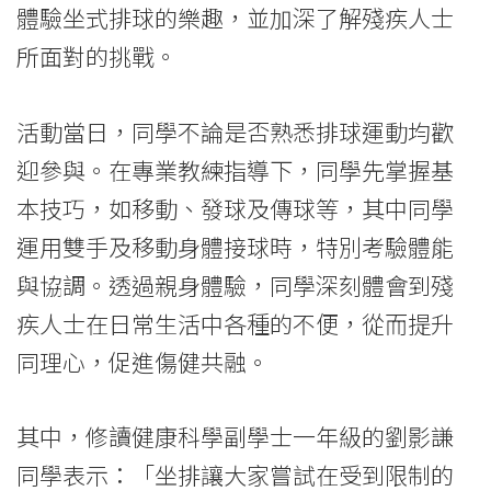
體驗坐式排球的樂趣，並加深了解殘疾人士
院
所面對的挑戰。
消
息
活動當日，同學不論是否熟悉排球運動均歡
-
迎參與。在專業教練指導下，同學先掌握基
本技巧，如移動、發球及傳球等，其中同學
國
運用雙手及移動身體接球時，特別考驗體能
際
與協調。透過親身體驗，同學深刻體會到殘
學
疾人士在日常生活中各種的不便，從而提升
院
同理心，促進傷健共融。
-
其中，修讀健康科學副學士一年級的劉影謙
香
同學表示：「坐排讓大家嘗試在受到限制的