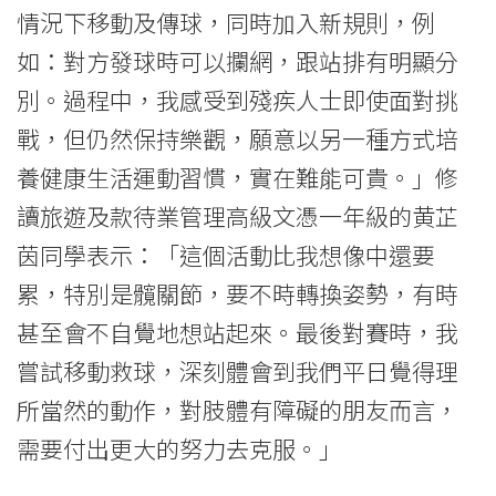
港
情況下移動及傳球，同時加入新規則，例
浸
如：對方發球時可以攔網，跟站排有明顯分
會
別。過程中，我感受到殘疾人士即使面對挑
戰，但仍然保持樂觀，願意以另一種方式培
大
養健康生活運動習慣，實在難能可貴。」修
學
讀旅遊及款待業管理高級文憑一年級的黄芷
茵同學表示：「這個活動比我想像中還要
累，特別是髖關節，要不時轉換姿勢，有時
甚至會不自覺地想站起來。最後對賽時，我
嘗試移動救球，深刻體會到我們平日覺得理
所當然的動作，對肢體有障礙的朋友而言，
需要付出更大的努力去克服。」