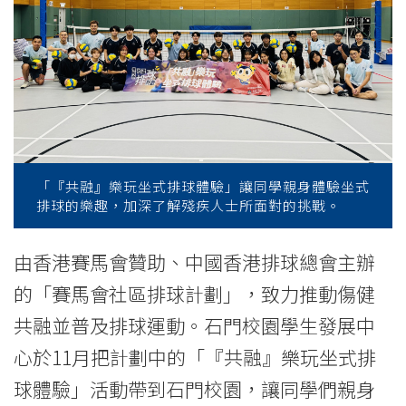
排
球
建
立
共
「『共融』樂玩坐式排球體驗」讓同學親身體驗坐式
融
排球的樂趣，加深了解殘疾人士所面對的挑戰。
同
由香港賽馬會贊助、中國香港排球總會主辦
理
的「賽馬會社區排球計劃」，致力推動傷健
心
共融並普及排球運動。
石門校園學生發展中
-
心於11月把計劃中的「『共融』樂玩坐式排
學
球體驗」活動帶到石門校園，讓同學們親身