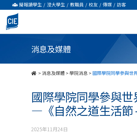
國
擬報讀學生
/
浸大學生
/
教職員
/
校友
/
傳媒
/
訪客
際
學
院
消息及媒體
同
學
>
消息及媒體
>
學院消息
>
國際學院同學參與世界
參
國際學院同學參與世
與
―《自然之道生活節 
世
界
2025年11月24日