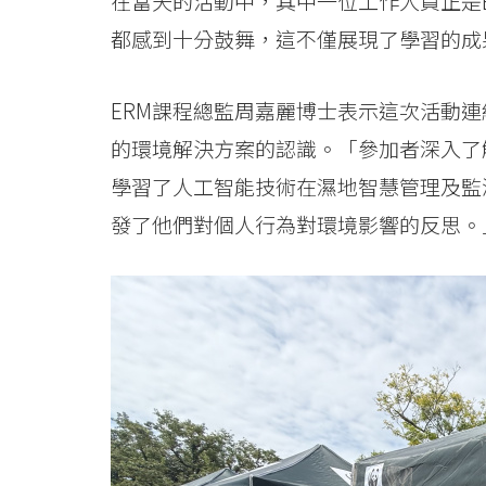
在當天的活動中，其中一位工作人員正是
香
都感到十分鼓舞，這不僅展現了學習的成
港
ERM課程總監周嘉麗博士表示這次活動
浸
的環境解決方案的認識。「參加者深入了
會
學習了人工智能技術在濕地智慧管理及監
大
發了他們對個人行為對環境影響的反思。
學