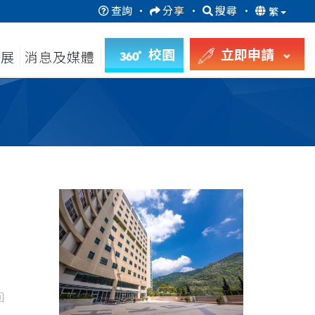
查詢
·
分享
·
搜尋
·
繁
校園
立即申請
發展
消息及媒體
回