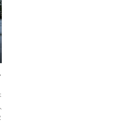
多
不
人
伙