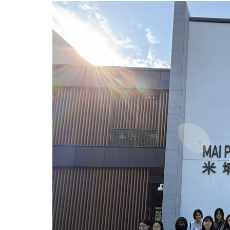
自
然
基
金
會
香
港
分
會
―《自
然