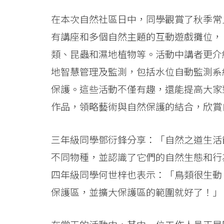
-
在本次自然社區日中，同學觀賞了秋季常
學
有講座和多個自然主題的互動遊戲攤位，
院
類、昆蟲和濕地植物等。活動中講者更介
消
地智慧管理及監測，包括水位自動監測系
息
保護。這些活動不僅有趣，還能提高大家
作品，領略藝術與自然保護的結合，欣賞
-
國
三年級同學鄧衍鋒分享：「自然之道生活
際
不同物種，並認識了它們的自然生態和行
學
四年級同學何世梓也表示：「鳥類很生動
保護區，並擴大保護區的範圍就好了！」
院
-