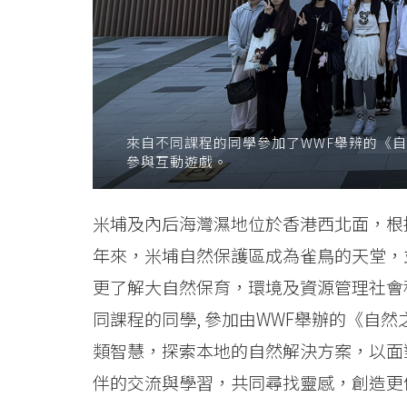
之
道
生
活
來自不同課程的同學參加了WWF舉辨的《
參與互動遊戲。
節
-
米埔及內后海灣濕地位於香港西北面，根
智
年來，米埔自然保護區成為雀鳥的天堂，
更了解大自然保育，環境及資源管理社會科
在
同課程的同學, 參加由WWF舉辦的《自
自
類智慧，探索本地的自然解決方案，以面
然》
伴的交流與學習，共同尋找靈感，創造更