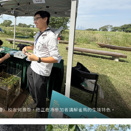
譽）校友何灝恩，他正在為參加者講解雀鳥的生境特色。