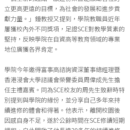
生
立更高更遠的目標，為社會的發展和進步貢
-
獻力量。」鍾教授又提到，學院教職員近年
學
屢獲校內外不同獎項，足證SCE對教學質素的
院
堅持，反映學院在自資高等教育領域的專業
地位廣獲各界肯定。
消
息
學院今年邀得富事高諮詢資深董事總經理暨
-
香港浸會大學諮議會榮譽委員周偉成先生擔
國
任主禮嘉賓。同為SCE校友的周先生致辭時特
別提到與學院的緣份，並分享自己多年來持
際
續進修的體會和得著。他表示，離開校園後
學
因感自身不足，遂於公餘時間在SCE修讀短期
院