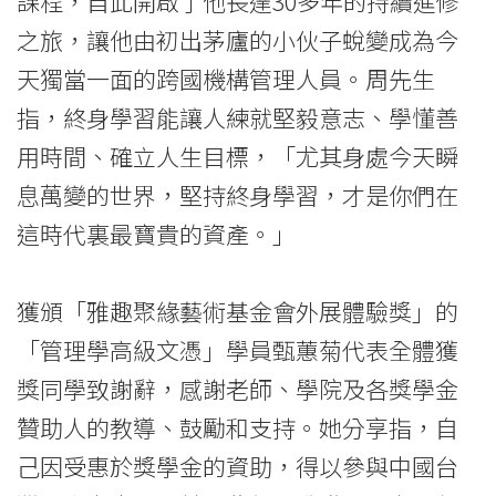
課程，自此開啟了他長達30多年的持續進修
-
之旅，讓他由初出茅廬的小伙子蛻變成為今
香
天獨當一面的跨國機構管理人員。周先生
指，終身學習能讓人練就堅毅意志、學懂善
港
用時間、確立人生目標，「尤其身處今天瞬
浸
息萬變的世界，堅持終身學習，才是你們在
會
這時代裏最寶貴的資產。」
大
獲頒「雅趣聚緣藝術基金會外展體驗獎」的
學
「管理學高級文憑」學員甄蕙菊代表全體獲
獎同學致謝辭，感謝老師、學院及各獎學金
贊助人的教導、鼓勵和支持。她分享指，自
己因受惠於獎學金的資助，得以參與中國台