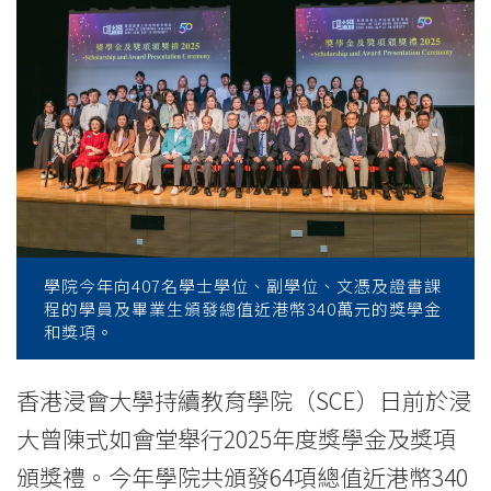
金
及
獎
項
頒
獎
禮
學院今年向407名學士學位、副學位、文憑及證書課
程的學員及畢業生頒發總值近港幣340萬元的獎學金
2025
和獎項。
表
香港浸會大學持續教育學院（SCE）日前於浸
揚
大曾陳式如會堂舉行2025年度獎學金及獎項
超
頒獎禮。今年學院共頒發64項總值近港幣340