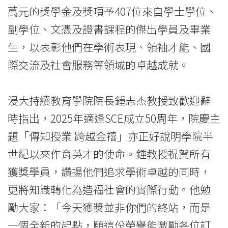
過
萬元的獎學金及獎項予407位來自學士學位、
副學位、文憑及證書課程的傑出學員及畢業
400
生，以表彰他們在學術表現、領袖才能、國
名
際交流及社會服務等領域的卓越成就。
傑
出
浸大持續教育學院院長鍾志杰教授致歡迎辭
時指出，2025年適逢SCE成立50周年，院慶主
學
題「傳知授業 跨越金禧」亦正好說明學院半
員
世紀以來作育英才的使命。鍾教授祝賀所有
及
獲獎學員，讚揚他們追求學術卓越的同時，
畢
更將知識轉化為造福社會的實際行動。他勉
業
勵大家：「今天獲獎並非你們的終站，而是
一個全新的起點，願這份榮譽能激勵各位訂