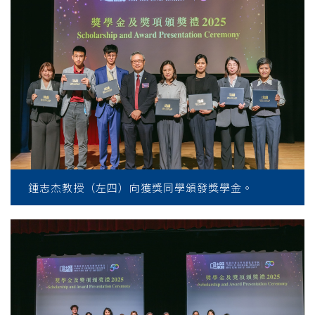
鍾志杰教授（左四）向獲獎同學頒發獎學金。