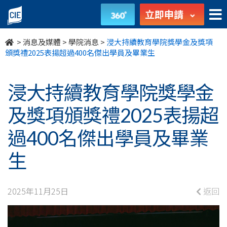
浸
立即申請
大
>
消息及媒體
>
學院消息
>
浸大持續教育學院獎學金及獎項
持
頒獎禮2025表揚超過400名傑出學員及畢業生
續
浸大持續教育學院獎學金
教
及獎項頒獎禮2025表揚超
育
過400名傑出學員及畢業
學
生
院
獎
2025年11月25日
返回
學