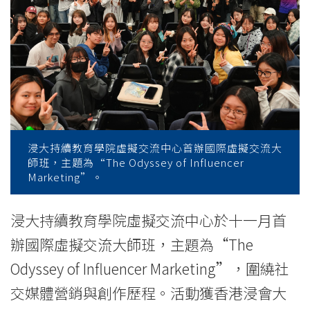
交
流
中
心
首
辦
浸大持續教育學院虛擬交流中心首辦國際虛擬交流大
師班，主題為“The Odyssey of Influencer
國
Marketing”。
際
浸大持續教育學院虛擬交流中心於十一月首
虛
辦國際虛擬交流大師班，主題為“The
擬
Odyssey of Influencer Marketing”，圍繞社
交媒體營銷與創作歷程。活動獲香港浸會大
交