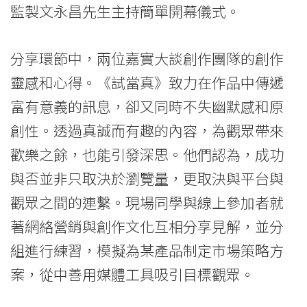
國
監製文永昌先生主持簡單開幕儀式。
際
分享環節中，兩位嘉實大談創作團隊的創作
學
靈感和心得。《試當真》致力在作品中傳遞
院
富有意義的訊息，卻又同時不失幽默感和原
-
創性。透過真誠而有趣的內容，為觀眾帶來
香
歡樂之餘，也能引發深思。他們認為，成功
與否並非只取決於瀏覽量，更取決與平台與
港
觀眾之間的連繫。現場同學與線上參加者就
浸
著網絡營銷與創作文化互相分享見解，並分
會
組進行練習，模擬為某產品制定市場策略方
大
案，從中善用媒體工具吸引目標觀眾。
學