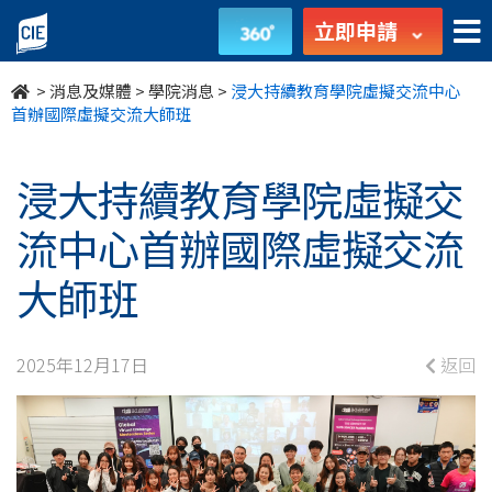
浸
立即申請
大
>
消息及媒體
>
學院消息
>
浸大持續教育學院虛擬交流中心
持
首辦國際虛擬交流大師班
續
浸大持續教育學院虛擬交
教
流中心首辦國際虛擬交流
育
大師班
學
院
2025年12月17日
返回
虛
擬