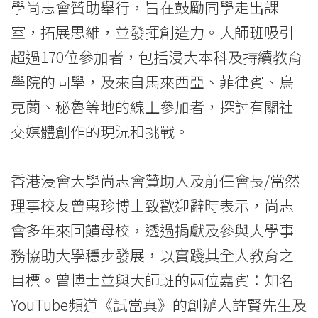
學尚志會贊助舉行，旨在鼓勵同學走出課
流
室，拓展思維，並發揮創造力。大師班吸引
大
超過170位參加者，包括浸大本科及持續教育
師
學院的同學，及來自馬來西亞、菲律賓、烏
班
克蘭、秘魯等地的線上參加者，探討有關社
交媒體創作的現況和挑戰。
-
學
香港浸會大學尚志會贊助人及前任會長/當然
院
理事校友曾惠珍博士致歡迎辭時表示，尚志
消
會多年來回饋母校，透過捐獻及參與大學事
務協助大學穩步發展，以實踐其全人教育之
息
目標。曾博士並與大師班的兩位嘉賓：知名
-
YouTube頻道《試當真》的創辦人許賢先生及