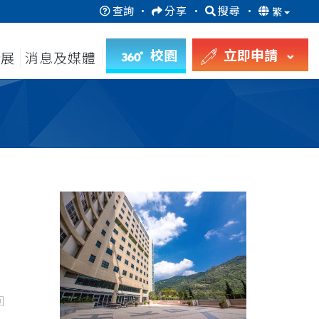
查詢
·
分享
·
搜尋
·
繁
校園
立即申請
發展
消息及媒體
回