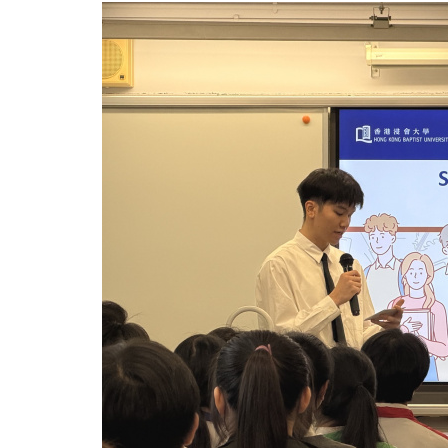
廣
大
使
完
成
領
袖
培
訓
發
掘