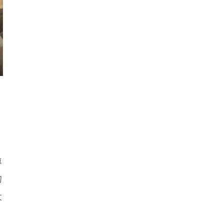
專
的
大