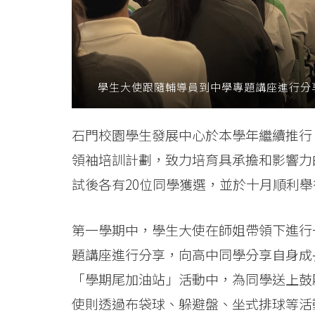
潛
能
-
學生大使跟隨輔導員到中學專題講座進行分
學
院
石門校園學生發展中心於本學年繼續推行「
領袖培訓計劃，致力培育具承擔和影響力
消
試後各有20位同學獲選，並於十月順利
息
-
第一學期中，學生大使在師姐帶領下進行
題講座進行分享，向高中同學分享自身成
國
「學期尾加油站」活動中，為同學送上鼓
際
使則透過布袋球、躲避盤、坐式排球等活