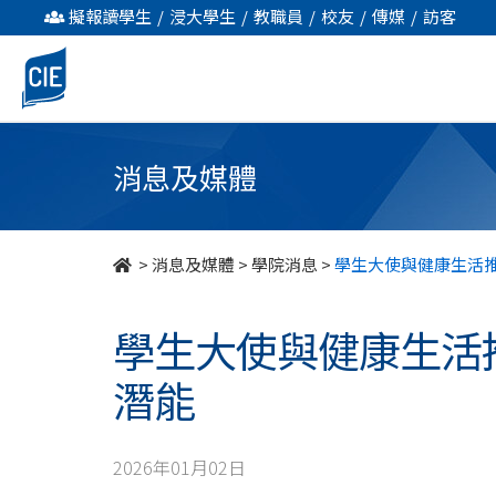
學
擬報讀學生
/
浸大學生
/
教職員
/
校友
/
傳媒
/
訪客
生
大
使
消息及媒體
與
健
>
消息及媒體
>
學院消息
>
學生大使與健康生活
康
學生大使與健康生活
生
潛能
活
推
2026年01月02日