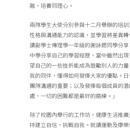
學
融，培養同理心。
院
兩隊學生大使分別參與十二月舉辦的培訓工
-
性格與溝通能力的認識，並學習將差異轉
香
讀副學士傳理學一年級的謝詠鍶同學分享
港
中學分享自己的學習經歷，當中雖然出現
浸
望自己的一些挫折能成為鼓勵別人的力量
會
我的同伴，懂得如何發揮大家的優點。日
團隊溝通的重要；以及發揮每個成員的潛
大
處，一切的困難都是最好的磨練。」
學
除了校園內舉行的工作坊，健康生活推廣
持建立自信，挑戰自我。就讀運動及康樂