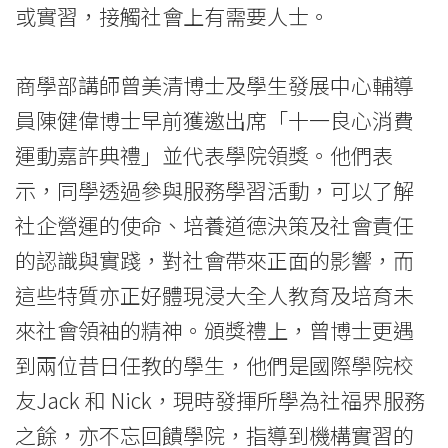
-
或實習，接觸社會上有需要人士。
國
商學部講師曾美清博士及學生發展中心輔導
際
員陳健偉博士早前獲邀出席「十一良心消費
學
運動嘉許典禮」並代表學院領獎。他們表
院
示，同學透過參與服務學習活動，可以了解
-
社企營運的使命、培養道德決策及社會責任
的認識與實踐，對社會帶來正面的影響，而
香
這些特質亦正好體現浸大全人教育及培育未
港
來社會領袖的精神。頒獎禮上，曾博士更遇
浸
到兩位昔日任教的學生，他們是國際學院校
會
友Jack 和 Nick，現時發揮所學為社福界服務
大
之餘，亦不忘回饋學院，指導到機構實習的