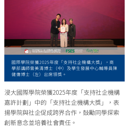
持
社
企
機
構
大
國際學院榮獲2025年度「支持社企機構大獎」，商
學部講師曾美清博士（中）及學生發展中心輔導員陳
獎」
健偉博士（左）出席領獎。
表
浸大國際學院榮獲2025年度「支持社企機構
揚
嘉許計劃」中的「支持社企機構大獎」，表
與
揚學院與社企促成跨界合作，鼓勵同學探索
創新意念並培養社會責任。
社