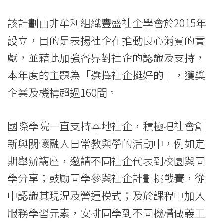
企
該計劃由非牟利組織豐盛社企學會於2015年
跨
設立，目的是表揚社企在推動良心消費的貢
界
獻，並藉此加強各界對社企的認識及支持，
合
本年度的主題為「選擇社企挺好的」，獲獎
企業及機構超過160間。
作
-
國際學院一直支持本地社企，積極把社會創
學
新與關懷融入日常教與學的活動中，例如定
院
期舉辦講座，邀請不同社企代表到校園與同
學分享；鼓勵同學參與社企計劃挑戰賽，從
消
中認識其現況及營運模式；及於課程中加入
息
服務學習元素，安排同學到不同機構做義工