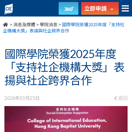
國
立即申請
際
>
消息及媒體
>
學院消息
>
國際學院榮獲2025年度「支持社
學
企機構大獎」表揚與社企跨界合作
院
國際學院榮獲2025年度
榮
「支持社企機構大獎」表
獲
揚與社企跨界合作
2025
年
2026年03月25日
返回
度
「支