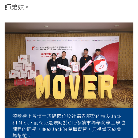
師弟妹。
學
頒獎禮上曾博士巧遇兩位於社福界服務的校友Jack
和 Nick，而Yale是現時於CIE修讀市場學商學士學位
課程的同學，並於Jack的機構實習，典禮當天於會
場幫忙。