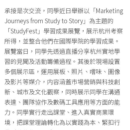
-
承接是次交流，同學近日舉辦以「Marketing
國
Journeys from Study to Story」為主題的
際
「StudyFest」學習成果展覽，展示杭州考察
所得，並整合他們在國際學院的學習成果。
學
展覽當日，同學先透過直播分享杭州實地學
院
習的見聞及活動籌備過程。其後於現場設置
-
多個展示區，運用展板、照片、嚐味、圖像
香
及影片等媒介，内容涵蓋市場營銷與科技創
新、城市及文化觀察，同時展示同學在溝通
港
表達、團隊協作及數碼工具應用等方面的能
浸
力。同學實行走出課堂、進入真實商業環
會
境，把課堂理論轉化為以實踐為本、緊扣行