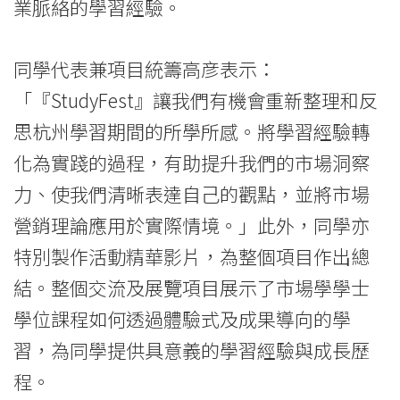
大
業脈絡的學習經驗。
學
同學代表兼項目統籌高彦表示：
「『StudyFest』讓我們有機會重新整理和反
思杭州學習期間的所學所感。將學習經驗轉
化為實踐的過程，有助提升我們的市場洞察
力、使我們清晰表達自己的觀點，並將市場
營銷理論應用於實際情境。」此外，同學亦
特別製作活動精華影片，為整個項目作出總
結。整個交流及展覽項目展示了市場學學士
學位課程如何透過體驗式及成果導向的學
習，為同學提供具意義的學習經驗與成長歷
程。