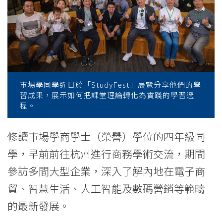
分
享
學
習
成
市場學同學近日於「StudyFest」展覽分享他們的學
習成果，展示如何把課堂理論轉化為實踐的學習過
果
程。
-
修讀市場學商學士（榮譽）學位的四年級同
學
學，早前前往杭州進行商務學術交流，期間
院
參訪多間大型企業，深入了解內地在電子商
貿、智慧生活、人工智能及數碼營銷等範疇
消
的最新發展。
息