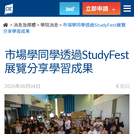
市
立即申請
場
>
消息及媒體
>
學院消息
>
市場學同學透過StudyFest展覽
學
分享學習成果
同
市場學同學透過StudyFest
學
展覽分享學習成果
透
過
2026年06月04日
返回
StudyFest
展
覽