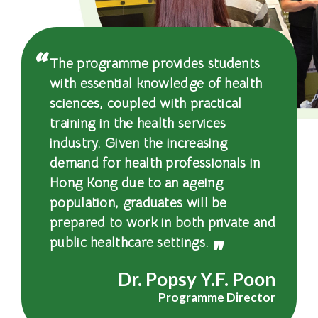
國
際
學
The programme provides students
with essential knowledge of health
院
sciences, coupled with practical
-
training in the health services
industry. Given the increasing
香
demand for health professionals in
港
Hong Kong due to an ageing
population, graduates will be
浸
prepared to work in both private and
會
public healthcare settings.
大
Dr. Popsy Y.F. Poon
Programme Director
學