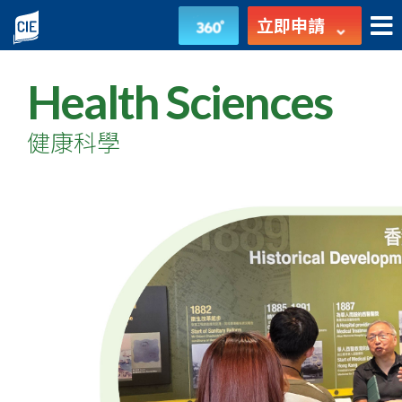
健
立即申請
康
Health Sciences
科
學
健康科學
-
高
級
文
憑
-