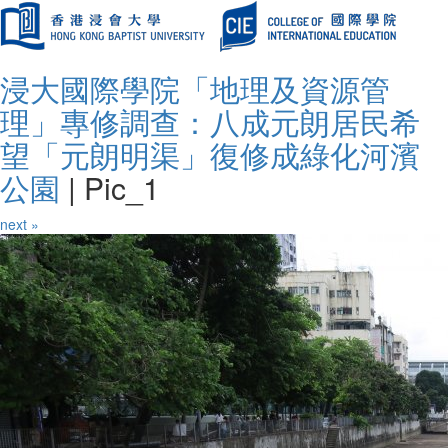
浸大國際學院「地理及資源管
理」專修調查：八成元朗居民希
望「元朗明渠」復修成綠化河濱
公園
|
Pic_1
next »