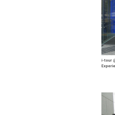
i-tour 
Experi