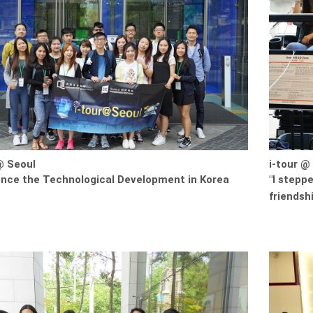
@ Seoul
i-tour @
ence the Technological Development in Korea
"I stepp
friendshi