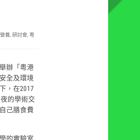
營養
,
研討會
,
粵
舉辦「粵港
物安全及環境
，在2017
日3夜的學術交
自己膳食費
學的實驗室