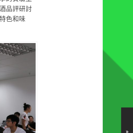
酒品評研討
特色和味
»