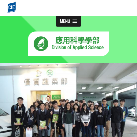
MENU
應用科學學部
Division of Applied Science