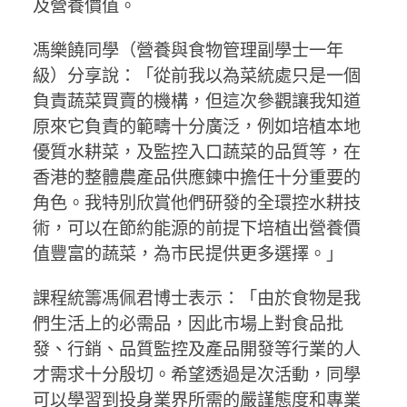
及營養價值。
馮樂饒同學（營養與食物管理副學士一年
級）分享說：「從前我以為菜統處只是一個
負責蔬菜買賣的機構，但這次參觀讓我知道
原來它負責的範疇十分廣泛，例如培植本地
優質水耕菜，及監控入口蔬菜的品質等，在
香港的整體農產品供應鍊中擔任十分重要的
角色。我特別欣賞他們研發的全環控水耕技
術，可以在節約能源的前提下培植出營養價
值豐富的蔬菜，為市民提供更多選擇。」
課程統籌馮佩君博士表示：「由於食物是我
們生活上的必需品，因此市場上對食品批
發、行銷、品質監控及產品開發等行業的人
才需求十分殷切。希望透過是次活動，同學
可以學習到投身業界所需的嚴謹態度和專業