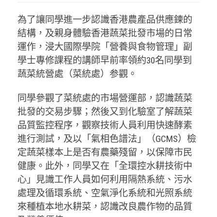
為了讓同學進一步認識香港農產品供應鍊的
結構，及親身體驗香港蔬菜批發市場的日常
運作，浸大國際學院「營養與食物管理」副
學士專修課程的講師早前率領約30名同學到
蔬菜統營處（菜統處）参觀。
同學參觀了菜統處的市場營運部，認識蔬菜
批發的交易步驟；然後又到化驗室了解蔬菜
品質監控程序，觀察技術人員利用快速酵素
進行測試，及以「氣相色譜法」（GCMS）檢
定蔬菜樣本上是否有農藥殘留，以保障市民
健康。此外，同學又在「全環控水耕技術中
心」見識工作人員如何利用隔熱系統、污水
處理及循環系統、空氣淨化系統和光照系統
來種植本地水耕菜，認識改良農作物的品質