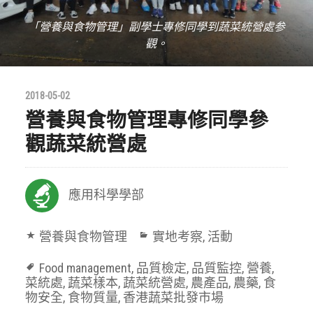
「營養與食物管理」副學士專修同學到蔬菜統營處参
觀。
2018-05-02
營養與食物管理專修同學參
觀蔬菜統營處
應用科學學部
營養與食物管理
實地考察
,
活動
Food management
,
品質檢定
,
品質監控
,
營養
,
菜統處
,
蔬菜樣本
,
蔬菜統營處
,
農產品
,
農藥
,
食
物安全
,
食物質量
,
香港蔬菜批發市場