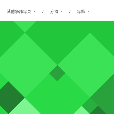
其他學部專頁
分類
專修