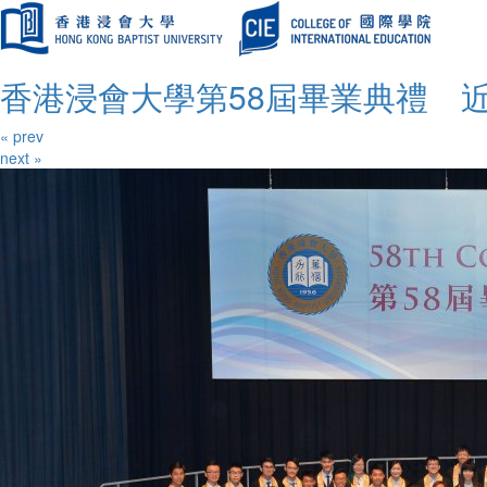
香港浸會大學第58屆畢業典禮 近
« prev
next »