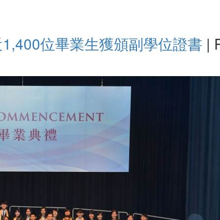
1,400位畢業生獲頒副學位證書
|