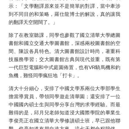
示：「文學翻譯原來並不是簡單的對譯，當中牽涉
到不同目的和策略，羅仕龍博士的解說，真的讓我
的翻譯天空開闊了。」
除了在教室聽課，同學也參觀了國立清華大學總圖
書館和國立交通大學圖書館，深感兩校圖書館的空
間、陳設各具特色。清大圖書館設計時尚，著重科
技服務學習；交大圖書館古典與現代並重，既有第
一代巨型電腦和中式庭園佈置，也有VR騎馬機和釣
魚機，難怪同學瘋狂地「打卡」。
清大十分細心，安排了中國文學系兩位大學部學生
擔當導賞員，帶領同學遊走清華園；還安排了一位
中國國內碩士生與同學分享台灣的求學經驗。而最
難得的是，邱月兒老師知道浸大國際學院的畢業生
李俊亮正在國立清華大學修讀碩士班，早已跟他聯
繫。俊亮知道有朋自遠方來，這七天都全程陪伴，