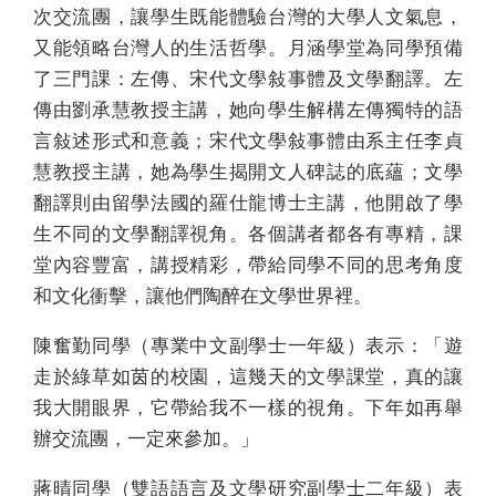
次交流團，讓學生既能體驗台灣的大學人文氣息，
又能領略台灣人的生活哲學。月涵學堂為同學預備
了三門課：左傳、宋代文學敍事體及文學翻譯。左
傳由劉承慧教授主講，她向學生解構左傳獨特的語
言敍述形式和意義；宋代文學敍事體由系主任李貞
慧教授主講，她為學生揭開文人碑誌的底蘊；文學
翻譯則由留學法國的羅仕龍博士主講，他開啟了學
生不同的文學翻譯視角。各個講者都各有專精，課
堂內容豐富，講授精彩，帶給同學不同的思考角度
和文化衝擊，讓他們陶醉在文學世界裡。
陳奮勤同學（專業中文副學士一年級）表示：「遊
走於綠草如茵的校園，這幾天的文學課堂，真的讓
我大開眼界，它帶給我不一樣的視角。下年如再舉
辦交流團，一定來參加。」
蔣晴同學（雙語語言及文學研究副學士二年級）表