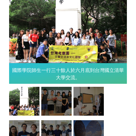
國際學院師生一行三十餘人於六月底到台灣國立清華
劉
大學交流。