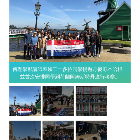
傳理學部講師率領二十多位同學暢遊丹麥哥本哈根，
講
並首次安排同學到荷蘭阿姆斯特丹進行考察。