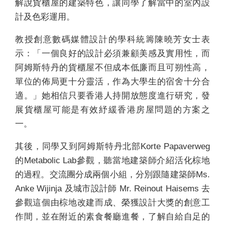
解說貨櫃屋的建築特色，讓同學了解當中的室內設
計及色彩運用。
教授創意數碼媒體設計的學科統籌陳曉芳女士表
示：「一個良好的設計必須兼顧美感及實用性，而
阿姆斯特丹的貨櫃屋不但成本低廉而且可朔性高，
單位的佈局更十分靈活，作為大學生的宿舍十分合
適。」她相信只要香港人持開放態度進行研究，發
展貨櫃屋可能是有效紓緩香港房屋問題的方案之
一。
其後，同學又到阿姆斯特丹北部Korte Papaverweg
的Metabolic Lab參觀，聽當地建築師介紹活化棕地
的過程。交流團分成兩個小組，分別跟隨建築師Ms.
Anke Wijinja 及城市設計師 Mr. Reinout Haisems 去
參觀這個由棕地改建而成、榮獲設計大獎的創意工
作間，並在附近的素食餐廳進餐，了解自給自足的