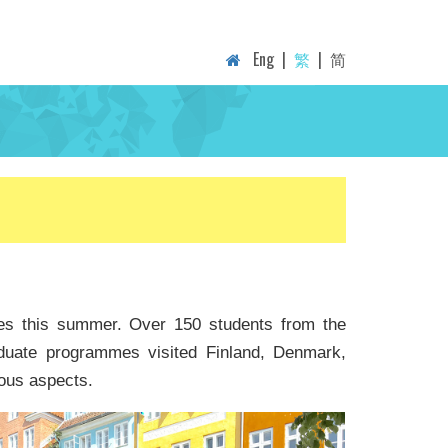
Eng
|
繁
|
简
es this summer. Over 150 students from the
duate programmes visited Finland, Denmark,
ious aspects.