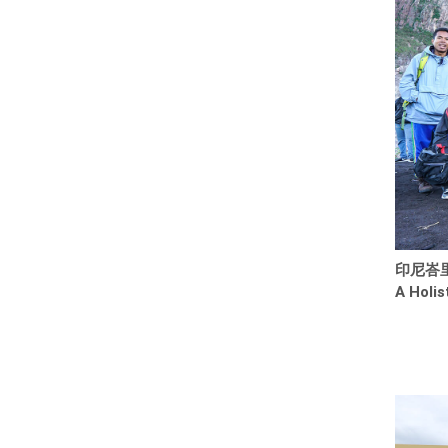
印尼峇
A Holis