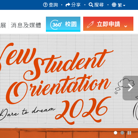
查詢
·
分享
·
搜尋
·
繁
校園
立即申請
發展
消息及媒體