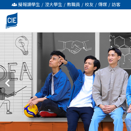
主
擬報讀學生
/
浸大學生
/
教職員
/
校友
/
傳媒
/
訪客
頁
-
國
際
學
院
-
香
港