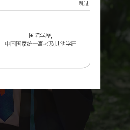
跳过
国际学歷,
中国国家统一高考及其他学歷