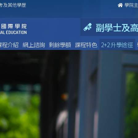
高考及其他學歷
學院
副學士及高
課程介紹
網上諮詢
剩餘學額
課程特色
2+2 升學途徑