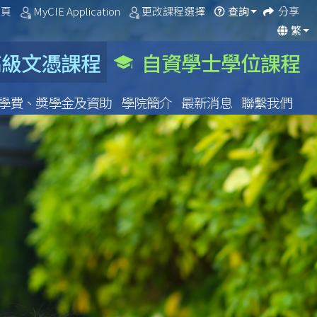
主頁
MyCIE Application
更改課程選擇
分享
查詢
繁
級文憑課程
自資學士學位課程
學費、獎學金及資助
學院簡介
最新消息
聯繫我們