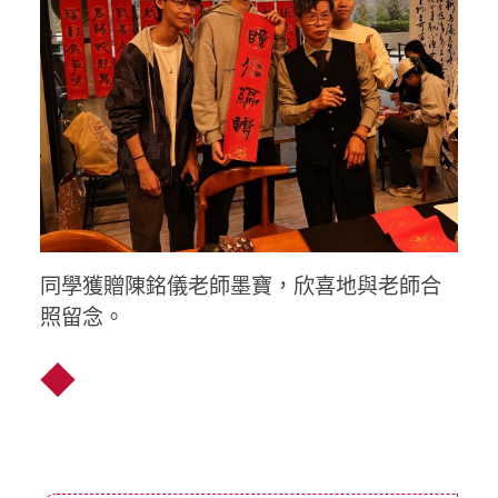
同學獲贈陳銘儀老師墨寶，欣喜地與老師合
照留念。
◆