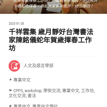
「蛇年賀歲揮春工作坊」的嘉賓與教職員、學生齊齊
手執紅色揮春，恭祝大家新年進步、過三爆四！
2025-01-28
千祥雲集 歲月靜好台灣書法
家陳銘儀蛇年賀歲揮春工作
坊
人文及語言學部
專業中文
CPPS
,
workshop
,
學術交流
,
專業中文
,
工作坊
,
文化交流
,
書法
專業中文
,
專業中文學社