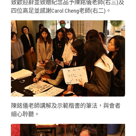
致歡迎辭並致贈紀念品予陳銘儀老師(右三)及
四位高足並感謝Carol Cheng老師(右二)。
陳銘儀老師講解及示範楷書的筆法，與會者
細心聆聽。