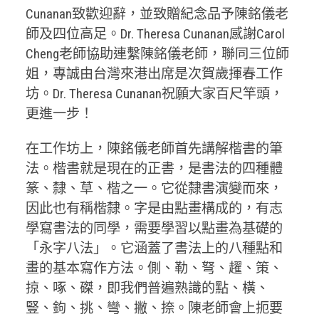
Cunanan致歡迎辭，並致贈紀念品予陳銘儀老
師及四位高足。Dr. Theresa Cunanan感謝Carol
Cheng老師協助連繫陳銘儀老師，聯同三位師
姐，專誠由台灣來港出席是次賀歲揮春工作
坊。Dr. Theresa Cunanan祝願大家百尺竿頭，
更進一步！
在工作坊上，陳銘儀老師首先講解楷書的筆
法。楷書就是現在的正書，是書法的四種體
篆、隸、草、楷之一。它從隸書演變而來，
因此也有稱楷隸。字是由點畫構成的，有志
學寫書法的同學，需要學習以點畫為基礎的
「永字八法」。它涵蓋了書法上的八種點和
畫的基本寫作方法。側、勒、弩、趯、策、
掠、啄、磔，即我們普遍熟識的點、橫、
豎、鉤、挑、彎、撇、捺。陳老師會上扼要