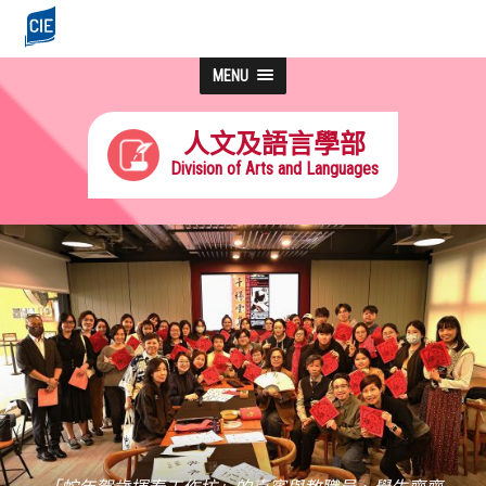
MENU
人文及語言學部
Division of Arts and Languages