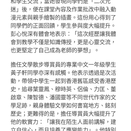
和學生交流；當她發現同學們是「二次元
迷」後，便在課堂內容及作業批改中融入動
漫元素與親手繪製的插畫。這份用心得到了
同學們的正面回饋，學生參與度大幅提升。
彭心悅深有體會地表示：「這次經歷讓我體
會到教學不僅是知識傳授，更是心靈交流，
也更堅定了自己成為老師的夢想」。
擔任文學散步導賞員的專業中文一年級學生
黃子軒同學亦深有感觸。他表示透過是次活
動，帶領中學生一起到香港舊區感受香港歷
史，追尋葉靈鳳、穆時英、侶倫、力匡、董
啟章、陳智德、潘國靈等不同世代作家的文
學足跡，親身體驗文學如何書寫地方、銘刻
歷史；更難得的是，擔任導賞員大幅提升了
他的軟實力：「讓我在陌生人面前講解，建
立自信心，而且培養了應變能力」。他特別