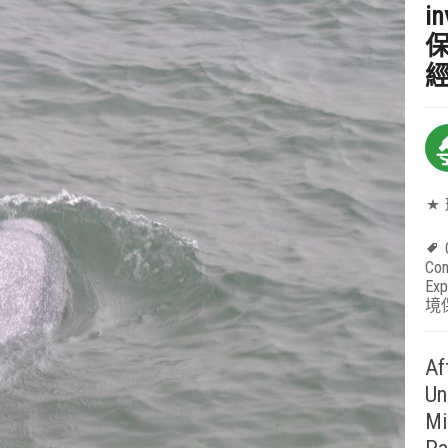
i
Con
Exp
境
Af
Un
Mi