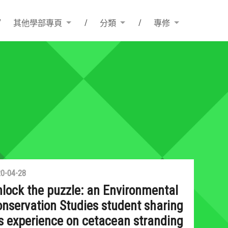
其他學部專頁
分類
專修
0-04-28
lock the puzzle: an Environmental
nservation Studies student sharing
s experience on cetacean stranding