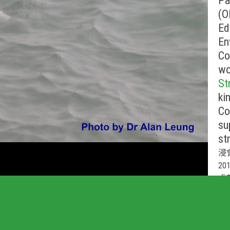
Pa
(O
Ed
En
Co
wo
St
ki
Co
su
st
浸
2
盧
議
淺
給