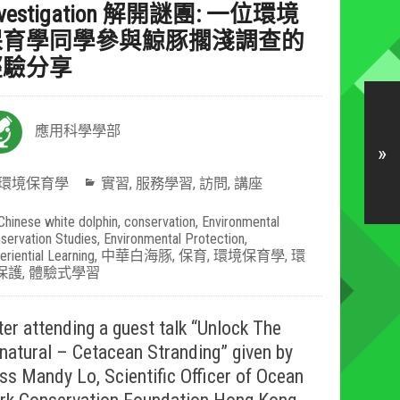
nvestigation 解開謎團: 一位環境
保育學同學參與鯨豚擱淺調查的
經驗分享
應用科學學部
»
環境保育學
實習
,
服務學習
,
訪問
,
講座
Chinese white dolphin
,
conservation
,
Environmental
servation Studies
,
Environmental Protection
,
eriential Learning
,
中華白海豚
,
保育
,
環境保育學
,
環
保護
,
體驗式學習
ter attending a guest talk “Unlock The
natural – Cetacean Stranding” given by
ss Mandy Lo, Scientific Officer of Ocean