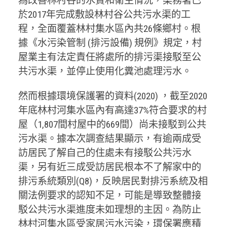
為改善林村谷的水質和衛生情況，渠務署已
於2017年完成敷設林村谷公共污水渠的工
程，全面覆蓋林村集水區內共26條鄉村。根
據《水污染管制 (排污設備) 規例》規定，村
屋業主有法定責任將處所的排污渠接駁至公
共污水渠，並停止使用化糞池處理污水。
然而根據環境保護署的資料(2020) ，截至2020
年底林村河集水區內有高達37%符合要求的村
屋（1,807間村屋中的669間）尚未接駁到公共
污水渠。據本次調查結果顯示，有逾兩成受
訪居民了解自己的住處未有接駁公共污水
渠，另有近三成受訪居民根本不了解家中的
排污系統類別(Q8)，反映居民對排污系統及相
關法例要求的認知不足，可能是導致整體接
駁公共污水渠進度未如理想的主因。為防止
林村河集水區受家居污水污染，環保署應積