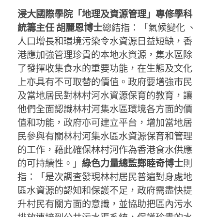
浸大國際學院「地理及資源管理」專修學科
統籌主任 胡麗恩博士
總結指：「氣候變化 、
人口增長和環境污染令水資源日益短缺，香
港應加強管理珍貴的本地水資源，集水區除
了發揮收集食水的重要功能，在生態及文化
上亦具有不可取替的價值。政府要增強市民
及當地居民對林村河水資源保育的教育，讓
他們全面認識林村河集水區環境各方面的價
值和功能，政府亦可建立平台，增加當地居
民參與有關林村河集水區水資源保育和管理
的工作，藉此確保林村河作為香港食水供應
的可持續性。」
綠色力量總監鄭睦奇博士
則
指：「是次調查發現林村居民普遍對身處地
區水資源的認知和保護不足，政府需盡快提
升村民有關方面的意識，並協助把區內污水