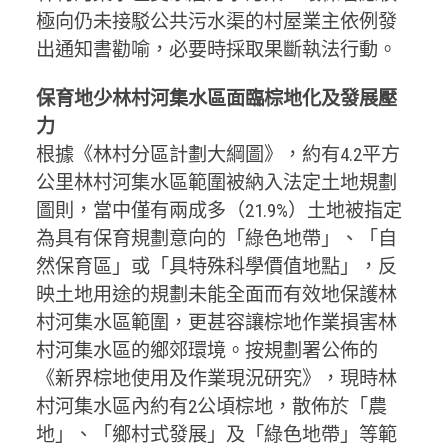
極向仍未接駁公共污水渠的村屋業主依例發
出通知書勸喻，必要時採取果斷執法行動。
保育地少林村河集水區面臨棕地化及發展壓
力
根據《林村分區計劃大綱圖》，約有4.2平方
公里林村河集水區範圍被納入法定土地規劃
圖則，當中僅有兩成多（21.9%）土地被指定
為具有保育規劃意向的「綠色地帶」、「自
然保育區」或「具特殊科學價值地點」，反
映土地用途的規劃未能全面而有效地保護林
村河集水區範圍，更甚容讓棕地作業損害林
村河集水區的鄉郊環境。按規劃署公佈的
《新界棕地使用及作業現況研究》，現時林
村河集水區內約有2公頃棕地，散佈於「農
地」、「鄉村式發展」及「綠色地帶」等範