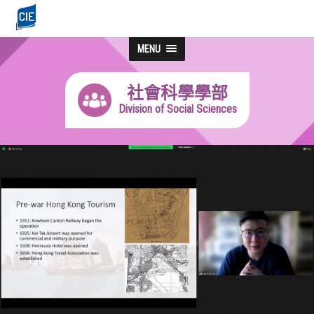
MENU
社會科學學部
Division of Social Sciences