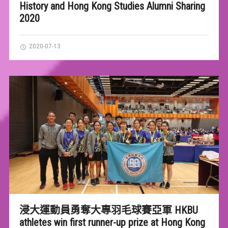
History and Hong Kong Studies Alumni Sharing
2020
2020-07-13
浸大運動員勇奪大專羽毛球賽亞軍 HKBU
athletes win first runner-up prize at Hong Kong