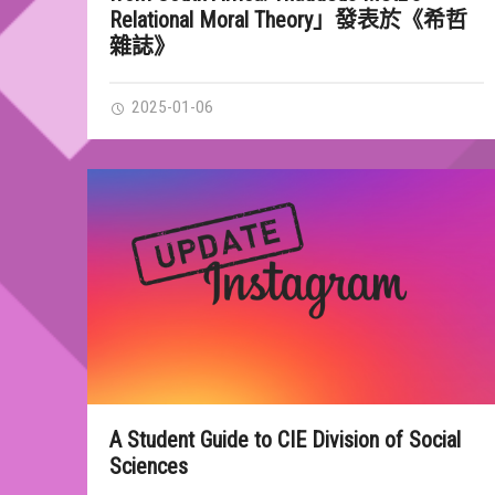
Relational Moral Theory」發表於《希哲
雜誌》
2025-01-06
A Student Guide to CIE Division of Social
Sciences