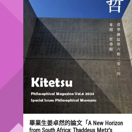
畢業生姜卓然的論文「A New Horizon
from South Africa: Thaddeus Metz's