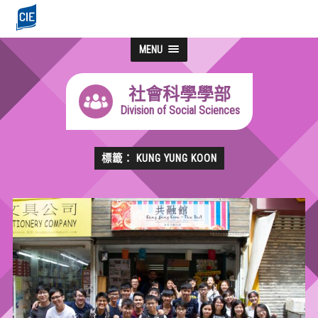
MENU
社會科學學部
Division of Social Sciences
標籤： KUNG YUNG KOON